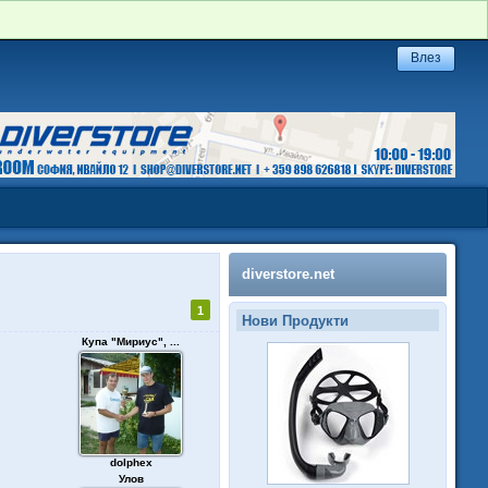
diverstore.net
1
Нови Продукти
Купа "Мириус", ...
dolphex
Улов