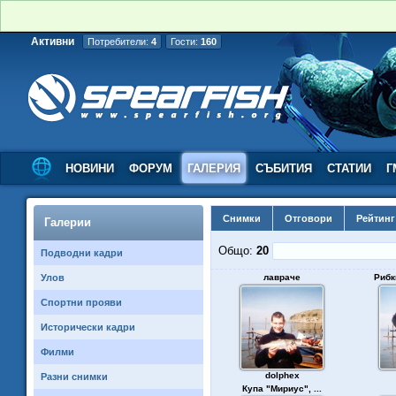
Активни
Потребители:
4
Гости:
160
НОВИНИ
ФОРУМ
ГАЛЕРИЯ
СЪБИТИЯ
СТАТИИ
Г
Снимки
Отговори
Рейтинг
Галерии
Общо:
20
Подводни кадри
Улов
лавраче
Рибки
Спортни прояви
Исторически кадри
Филми
dolphex
Разни снимки
Купа "Мириус", ...