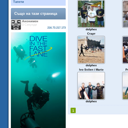
Тапети
Също на тази страница
Анонимен
0 Секунди
216.73.217.173
dolphex
Старт
dolphex
Ivo Svilen i Mario
P
dolphex
1