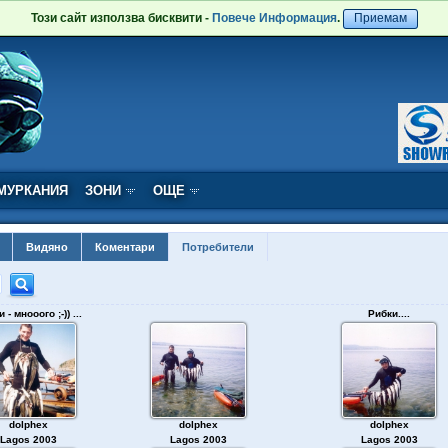
Този сайт използва бисквити -
Повече Информация
.
Приемам
МУРКАНИЯ
ЗОНИ
ОЩЕ
Видяно
Коментари
Потребители
 - мнооого ;-)) ...
Рибки....
dolphex
dolphex
dolphex
Lagos 2003
Lagos 2003
Lagos 2003