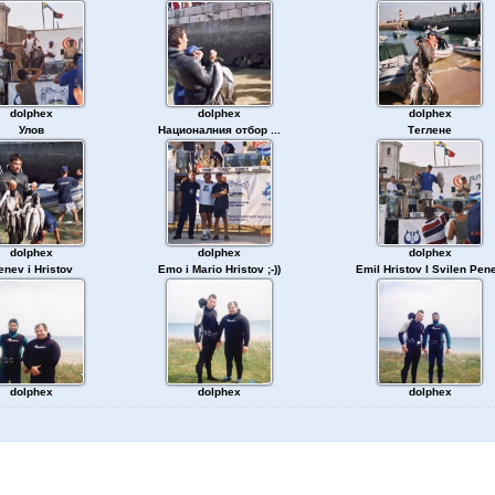
dolphex
dolphex
dolphex
Улов
Националния отбор ...
Теглене
dolphex
dolphex
dolphex
enev i Hristov
Emo i Mario Hristov ;-))
Emil Hristov I Svilen Pen
dolphex
dolphex
dolphex