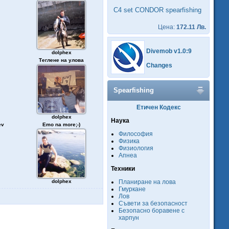
C4 set CONDOR spearfishing
Цена:
172.11 Лв.
Divemob v1.0:9
dolphex
Теглене на улова
Changes
Spearfishing
Етичен Кодекс
dolphex
Наука
ev
Emo na more;-)
Философия
Физика
Физиология
Апнеа
Техники
dolphex
Планиране на лова
Гмуркане
Лов
Съвети за безопасност
Безопасно боравене с
харпун