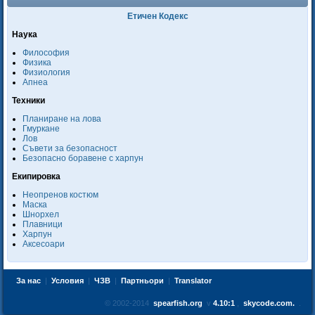
Етичен Кодекс
Наука
Философия
Физика
Физиология
Апнеа
Техники
Планиране на лова
Гмуркане
Лов
Съвети за безопасност
Безопасно боравене с харпун
Екипировка
Неопренов костюм
Маска
Шнорхел
Плавници
Харпун
Аксесоари
За нас
|
Условия
|
ЧЗВ
|
Партньори
|
Translator
© 2002-2014
spearfish.org
v
4.10:1
,
skycode.com.
.