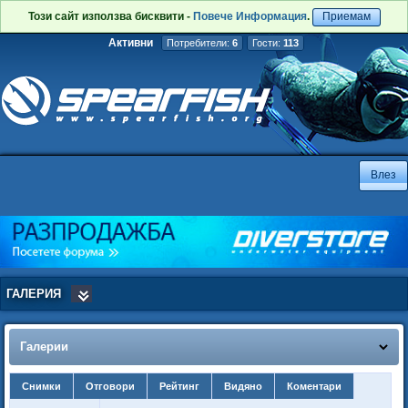
Този сайт използва бисквити -
Повече Информация
.
Приемам
Активни
Потребители:
6
Гости:
113
ГАЛЕРИЯ
Галерии
Снимки
Отговори
Рейтинг
Видяно
Коментари