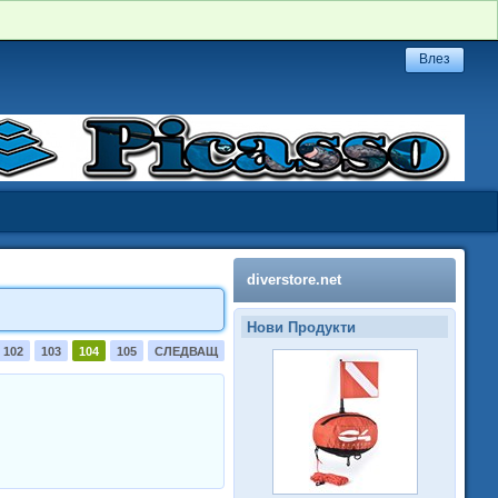
diverstore.net
Нови Продукти
102
103
104
105
СЛЕДВАЩ