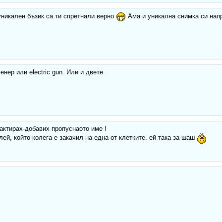
никален бъзик са ти спретнали верно
Ама и уникална снимка си напр
нер или electric gun. Или и двете.
ктирах-добавих пропуснаото име !
лей, който колега е закачил на една от клетките. ей така за шаш