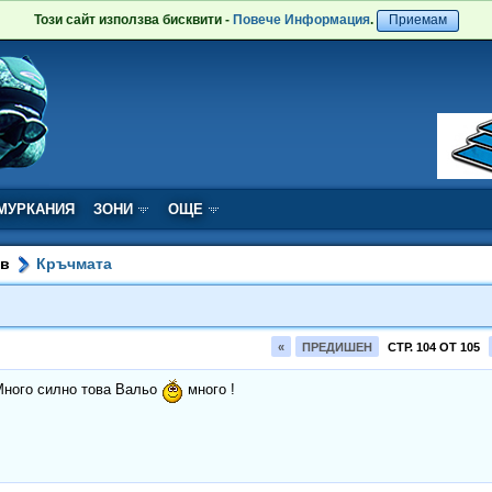
Този сайт използва бисквити -
Повече Информация
.
Приемам
МУРКАНИЯ
ЗОНИ
ОЩЕ
ов
Кръчмата
«
ПРЕДИШЕН
СТР. 104 ОТ 105
Много силно това Вальо
много !