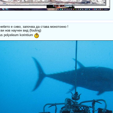
небето е сиво, започва да става монотонно !
ви нов научен вид (fouling)
us polyeleum korintium