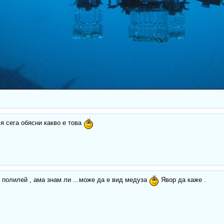
я сега обясни какво е това
 полилей , ама знам ли ...може да е вид медуза
Явор да каже .