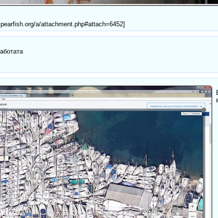
spearfish.org/a/attachment.php#attach=6452]
работата