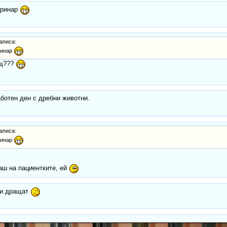
еринар
аписа:
ринар
ащ???
ботен ден с дребни животни.
аписа:
ринар
аш на пациентките, ей
 и дращат