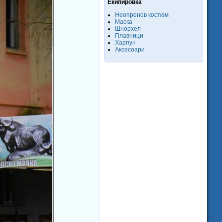
Екипировка
Неопренов костюм
Маска
Шнорхел
Плавници
Харпун
Аксесоари