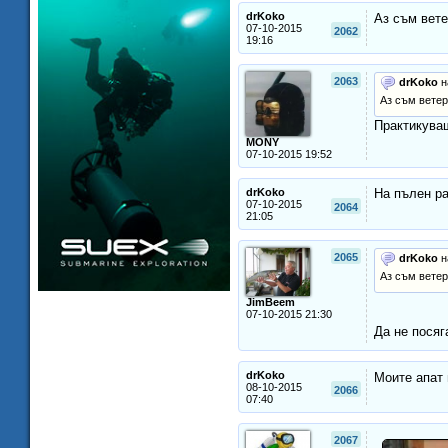
drKoko
Аз съм вет
07-10-2015
2062
19:16
2063
drKoko
н
Аз съм вете
Практикув
MONY
07-10-2015 19:52
drKoko
На пълен ра
07-10-2015
2064
21:05
2065
drKoko
н
Аз съм вете
JimBeem
07-10-2015 21:30
Да не посяг
drKoko
Моите апат
08-10-2015
2066
07:40
2067