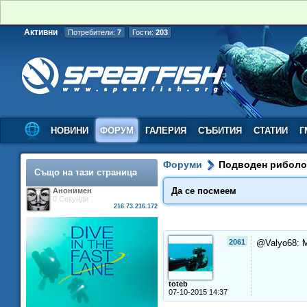
Активни
Потребители:
7
Гости:
203
НОВИНИ
ФОРУМ
ГАЛЕРИЯ
СЪБИТИЯ
СТАТИИ
Г
Форуми
Подводен рибол
Също на тази страница
Да се посмеем
Анонимен
0 Секунди
216.73.216.172
2061
@Valyo68: 
toteb
07-10-2015 14:37