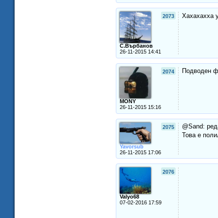
Хахахахха у
2073
С.Върбанов
26-11-2015 14:41
Подводен фе
2074
MONY
26-11-2015 15:16
@Sand: реда
2075
Това е поли
Yavorsub
26-11-2015 17:06
2076
Valyo68
07-02-2016 17:59