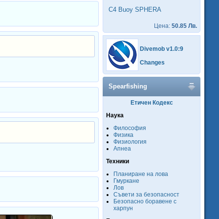
C4 Buoy SPHERA
Цена:
50.85 Лв.
Divemob v1.0:9
Changes
Spearfishing
Етичен Кодекс
Наука
Философия
Физика
Физиология
Апнеа
Техники
Планиране на лова
Гмуркане
Лов
Съвети за безопасност
Безопасно боравене с
харпун