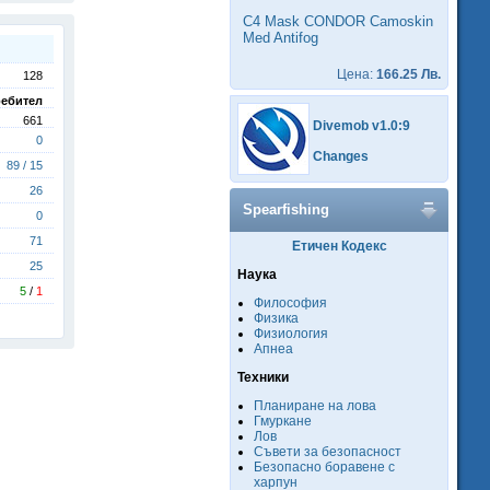
C4 Mask CONDOR Camoskin
Med Antifog
Цена:
166.25 Лв.
128
ебител
661
Divemob v1.0:9
0
Changes
89 / 15
26
Spearfishing
0
71
Етичен Кодекс
25
Наука
5
/
1
Философия
Физика
Физиология
Апнеа
Техники
Планиране на лова
Гмуркане
Лов
Съвети за безопасност
Безопасно боравене с
харпун