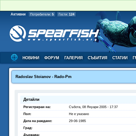
Активни
Потребители:
5
Гости:
124
НОВИНИ
ФОРУМ
ГАЛЕРИЯ
СЪБИТИЯ
СТАТИИ
Г
Radoslav Stoianov - Rado-Pm
Детайли
Регистриран на:
Събота, 08 Януари 2005 - 17:37
Пол:
Не е указано
Дата на раждане:
29-06-1985
Град:
Държава: