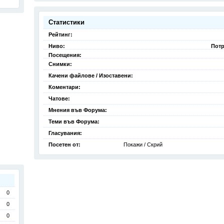
Статистики
Рейтинг:
Ниво:
Потр
Посещения:
Снимки:
Качени файлове / Изоставени:
Коментари:
Чатове:
Мнения във Форума:
Теми във Форума:
Гласувания:
Посетен от:
Покажи / Скрий
0
0
0