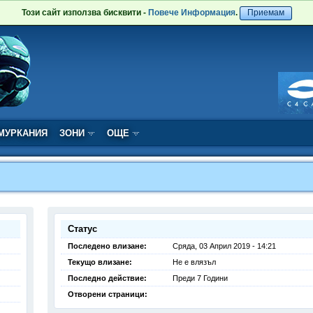
Този сайт използва бисквити -
Повече Информация
.
Приемам
МУРКАНИЯ
ЗОНИ
ОЩЕ
Статус
Последено влизане:
Сряда, 03 Април 2019 - 14:21
Текущо влизане:
Не е влязъл
Последно действие:
Преди 7 Години
Отворени страници: