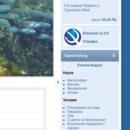
C4 snorkel Meltemi L
Camoskin Med
Цена:
68.45 Лв.
Divemob v1.0:9
Changes
Spearfishing
Етичен Кодекс
Наука
Философия
6
Физика
Физиология
Апнеа
Техники
Планиране на лова
Гмуркане
Лов
Съвети за безопасност
Безопасно боравене с
харпун