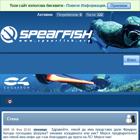
Този сайт използва бисквити -
Повече Информация
.
Приемам
Активни
Потребители:
6
Гости:
122
Стена
Здравейте, някой да има представа дали Фридрих
2009 16 Фев 22:01
viessman
Катцер посещава форума? някакви координати или ник? Мерси предварително!
ако някой има инфо ще съм благодарен да прати на ЛС! Мерси пак!