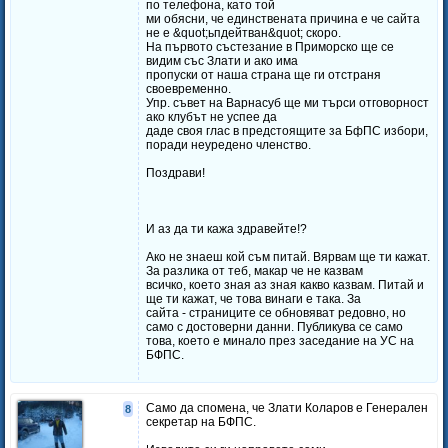
по телефона, като той
ми обясни, че единствената причина е че сайта
не е &quot;ьпдейтван&quot; скоро.
На първото състезание в Приморско ще се
видим със Злати и ако има
пропуски от наша страна ще ги отстраня
своевременно.
Упр. съвет на Варнасуб ще ми търси отговорност
ако клубът не успее да
даде своя глас в предстоящите за БфПС избори,
поради неуредено членство.
Поздрави!
И аз да ти кажа здравейте!?
Ако не знаеш кой съм питай. Вярвам ще ти кажат.
За разлика от теб, макар че не казвам
всичко, което зная аз зная какво казвам. Питай и
ще ти кажат, че това винаги е така. За
сайта - страниците се обновяват редовно, но
само с достоверни данни. Публикува се само
това, което е минало през заседание на УС на
БФПС.
Само да спомена, че Злати Коларов е Генерален
8
секретар на БФПС.