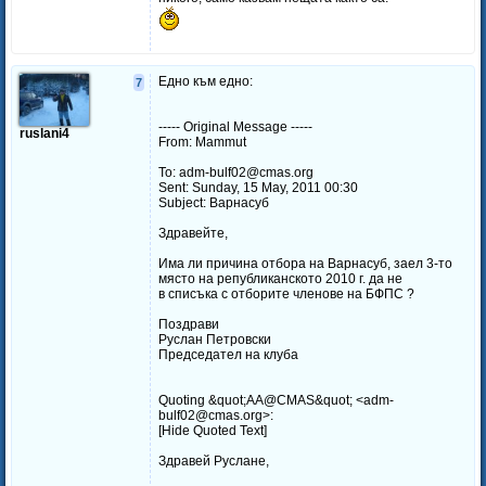
Едно към едно:
7
----- Original Message -----
ruslani4
From: Mammut
To: adm-bulf02@cmas.org
Sent: Sunday, 15 May, 2011 00:30
Subject: Варнасуб
Здравейте,
Има ли причина отбора на Варнасуб, заел 3-то
място на републиканското 2010 г. да не
в списъка с отборите членове на БФПС ?
Поздрави
Руслан Петровски
Председател на клуба
Quoting &quot;AA@CMAS&quot; <adm-
bulf02@cmas.org>:
[Hide Quoted Text]
Здравей Руслане,