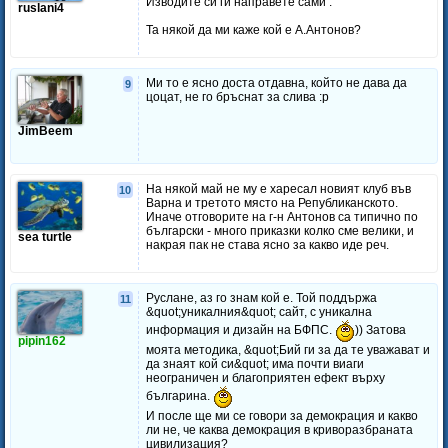
Изводите си ги направете сами .
ruslani4
Та някой да ми каже кой е А.Антонов?
Ми то е ясно доста отдавна, който не дава да
9
цоцат, не го бръснат за слива :p
JimBeem
На някой май не му е харесал новият клуб във
10
Варна и третото място на Републиканското.
Иначе отговорите на г-н Антонов са типично по
български - много приказки колко сме велики, и
sea turtle
накрая пак не става ясно за какво иде реч.
Руслане, аз го знам кой е. Той поддържа
11
&quot;уникалния&quot; сайт, с уникална
информация и дизайн на БФПС.
)) Затова
pipin162
моята методика, &quot;Бий ги за да те уважават и
да знаят кой си&quot; има почти виаги
неограничен и благоприятен ефект върху
българина.
И после ще ми се говори за демокрация и какво
ли не, че каква демокрация в криворазбраната
цивилизация?