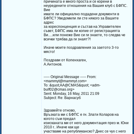
причината е много проста и се корени в
неуредените отношения на Вашия клуб с БФПС.
Вие
имате ли официално подадени документи в
БФПС? Уведомили ли сте някого за Вашите
адрес
за кореспонценция и състав на Управителен
съвет, БФПС има ли копие от регистрацията
Ви.....или понеже Вие си ги знаете, то следва че
всички трябва да ги знаят?!
Иначе моите поздравления за заетото 3-то
място!
Поздрави от Копенхаген,
А.Антонов.
----- Original Message ----- From:
<mammyt@mammyt.com>
To: &quot;AA@CMAS&quot; <adm-
bulf02@cmas.org>
Sent: Monday, 16 May, 2011 21:09
Subject: Re: Варнасуб
Здравейте отново,
Връзката ми с БФПС е гн. Злати Коларов на
когото съм предал
изисканата ми от него документация през м. Юни
2010 г.. Иначе как ще
участваме на републиканско? Днес се чух с него