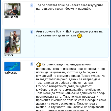
..да се опитват поне да налеят акъл в чутурите
4
на тези дето творят безумни наредби.
JimBeem
Ами в оружие братя! Дайте да видим устава на
5
сдружението и да ги мятаме
.
Pretor
6
Като не извадят календара всички
недоволни, сега го изкараха - пак недоволни. Не
искам да защитавам, когото и да било, но в
valkosub
случая май не сте много прави. Това е хубаво, че
го вадят толкова рано, дано и за напред да е
така, а не да се събира инфо от тук-там.
Относно конкретните дати, те идват от
клубовете и се потвърждават(!) от клубовете.
Това може да стане най-късно един месец преди
прогнозната дата. Така, че имат право да ги
променят. Именно за това за сега е сигурна само
датата на едно състезание. Така, че това е
бизнес на клубовете. Пак казвам, не защитавам
никого, само казвам нещата както са.