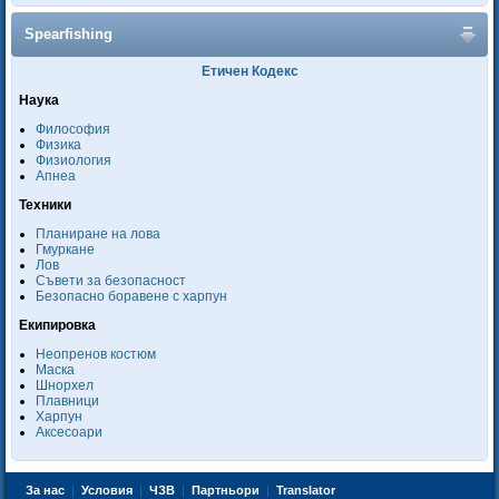
Spearfishing
Етичен Кодекс
Наука
Философия
Физика
Физиология
Апнеа
Техники
Планиране на лова
Гмуркане
Лов
Съвети за безопасност
Безопасно боравене с харпун
Екипировка
Неопренов костюм
Маска
Шнорхел
Плавници
Харпун
Аксесоари
За нас
|
Условия
|
ЧЗВ
|
Партньори
|
Translator