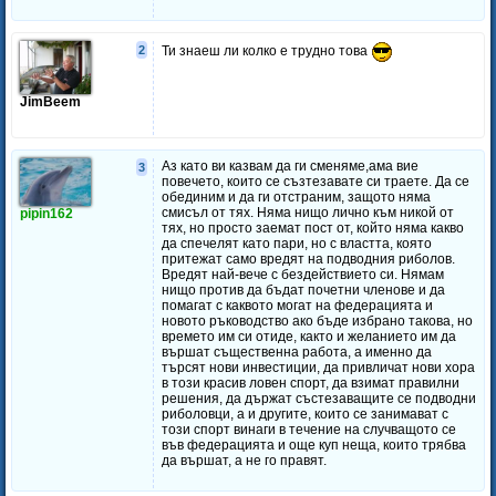
2
Ти знаеш ли колко е трудно това
JimBeem
Аз като ви казвам да ги сменяме,ама вие
3
повечето, които се съзтезавате си траете. Да се
обединим и да ги отстраним, защото няма
смисъл от тях. Няма нищо лично към никой от
pipin162
тях, но просто заемат пост от, който няма какво
да спечелят като пари, но с властта, която
притежат само вредят на подводния риболов.
Вредят най-вече с бездействието си. Нямам
нищо против да бъдат почетни членове и да
помагат с каквото могат на федерацията и
новото ръководство ако бъде избрано такова, но
времето им си отиде, както и желанието им да
вършат същественна работа, а именно да
търсят нови инвестиции, да привличат нови хора
в този красив ловен спорт, да взимат правилни
решения, да държат състезаващите се подводни
риболовци, а и другите, които се занимават с
този спорт винаги в течение на случващото се
във федерацията и още куп неща, които трябва
да вършат, а не го правят.