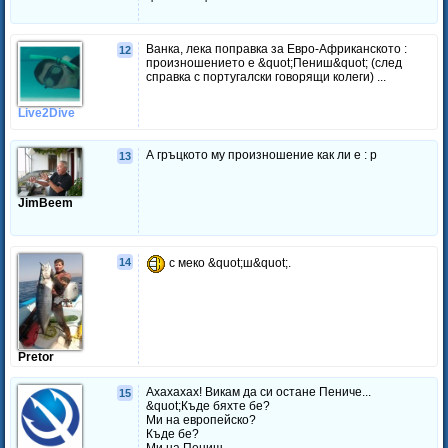
Ванка, лека поправка за Евро-Африканското :
12
произношението е &quot;Пениш&quot; (след
справка с португалски говорящи колеги) ...
Live2Dive
А гръцкото му произношение как ли е : p
13
JimBeem
14
с меко &quot;ш&quot;.
Pretor
Ахахахах! Викам да си остане Пениче...
15
&quot;Къде бяхте бе?
Ми на европейско?
Къде бе?