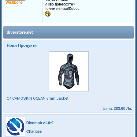
Ми на Пениш...
Wishbone
И кво донесохте?
Голям пениш!&quot;
diverstore.net
Нови Продукти
C4 CAMOSKIN OCEAN 3mm Jacket
Цена:
283.60 Лв.
Divemob v1.0:9
Changes