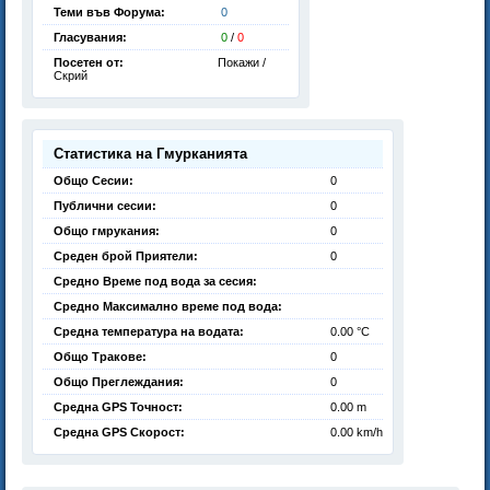
Теми във Форума:
0
Гласувания:
0
/
0
Посетен от:
Покажи /
Скрий
Статистика на Гмурканията
Общо Сесии:
0
Публични сесии:
0
Общо гмрукания:
0
Среден брой Приятели:
0
Средно Време под вода за сесия:
Средно Максимално време под вода:
Средна температура на водата:
0.00 °C
Общо Тракове:
0
Общо Преглеждания:
0
Средна GPS Точност:
0.00 m
Средна GPS Скорост:
0.00 km/h