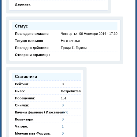
Държава:
Статус
Последено влизане:
Четвъртък, 06 Ноември 2014 - 17:10
Текущо влизане:
Не е влязъл
Последно действие:
Преди 11 Години
Отворени страници:
Статистики
Рейтинг:
0
Ниво:
Потребител
Посещения:
151
Снимки:
0
Качени файлове / Изоставени:
0 / 0
Коментари:
0
Чатове:
1
Мнения във Форума:
0