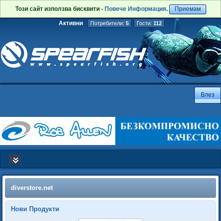
Този сайт използва бисквити -
Повече Информация
.
Приемам
Активни
Потребители:
5
Гости:
112
diverstore.net
Нови Продукти