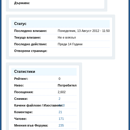
Държава:
Статус
Последено влизане:
Понеделник, 13 Август 2012 - 11:50
Текущо влизане:
Не е влязъл
Последно действие:
Преди 14 Години
Отворени страници:
Статистики
Рейтинг:
0
Ниво:
Потребител
Посещения:
2,602
Снимки:
2
Качени файлове / Изоставени:
0 / 0
Коментари:
21
Чатове:
171
Мнения във Форума:
235