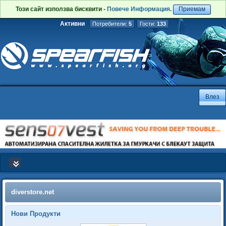
Този сайт използва бисквити -
Повече Информация
.
Приемам
Активни
Потребители:
5
Гости:
133
diverstore.net
Нови Продукти