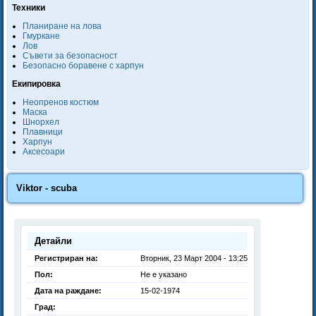
Техники
Планиране на лова
Гмуркане
Лов
Съвети за безопасност
Безопасно боравене с харпун
Екипировка
Неопренов костюм
Маска
Шнорхел
Плавници
Харпун
Аксесоари
Viktor - scuba
Детайли
Регистриран на:
Вторник, 23 Март 2004 - 13:25
Пол:
Не е указано
Дата на раждане:
15-02-1974
Град: