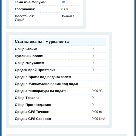
Теми във Форума:
18
Гласувания:
0
/
0
Посетен от:
Покажи /
Скрий
Статистика на Гмурканията
Общо Сесии:
0
Публични сесии:
0
Общо гмрукания:
0
Среден брой Приятели:
0
Средно Време под вода за сесия:
Средно Максимално време под вода:
Средна температура на водата:
0.00 °C
Общо Тракове:
0
Общо Преглеждания:
0
Средна GPS Точност:
0.00 m
Средна GPS Скорост:
0.00 km/h