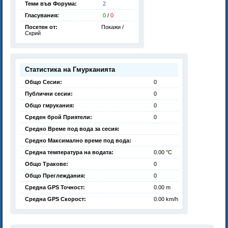
Теми във Форума:
2
Гласувания:
0
/
0
Посетен от:
Покажи /
Скрий
Статистика на Гмурканията
Общо Сесии:
0
Публични сесии:
0
Общо гмрукания:
0
Среден брой Приятели:
0
Средно Време под вода за сесия:
Средно Максимално време под вода:
Средна температура на водата:
0.00 °C
Общо Тракове:
0
Общо Преглеждания:
0
Средна GPS Точност:
0.00 m
Средна GPS Скорост:
0.00 km/h