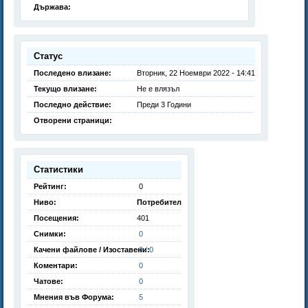
Държава:
Статус
Последено влизане:
Вторник, 22 Ноември 2022 - 14:41
Текущо влизане:
Не е влязъл
Последно действие:
Преди 3 Години
Отворени страници:
Статистики
Рейтинг:
0
Ниво:
Потребител
Посещения:
401
Снимки:
0
Качени файлове / Изоставени:
0 / 0
Коментари:
0
Чатове:
0
Мнения във Форума:
5