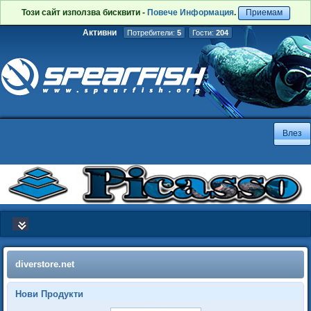
Този сайт използва бисквити -
Повече Информация
.
Приемам
Активни
Потребители:
5
Гости:
204
diverstore.net
Нови Продукти