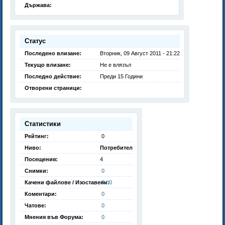
Държава:
Статус
Последено влизане:
Вторник, 09 Август 2011 - 21:22
Текущо влизане:
Не е влязъл
Последно действие:
Преди 15 Години
Отворени страници:
Статистики
Рейтинг:
0
Ниво:
Потребител
Посещения:
4
Снимки:
0
Качени файлове / Изоставени:
0 / 0
Коментари:
0
Чатове:
0
Мнения във Форума:
0