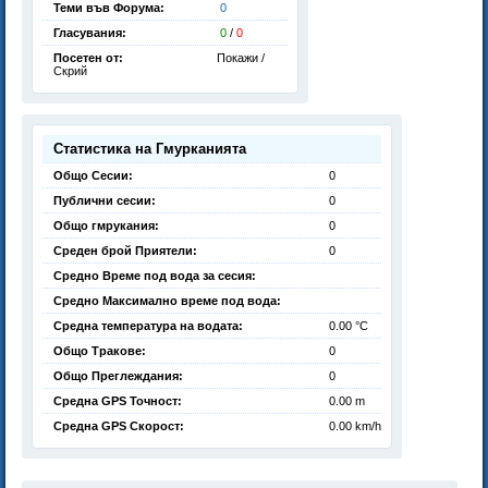
Теми във Форума:
0
Гласувания:
0
/
0
Посетен от:
Покажи /
Скрий
Статистика на Гмурканията
Общо Сесии:
0
Публични сесии:
0
Общо гмрукания:
0
Среден брой Приятели:
0
Средно Време под вода за сесия:
Средно Максимално време под вода:
Средна температура на водата:
0.00 °C
Общо Тракове:
0
Общо Преглеждания:
0
Средна GPS Точност:
0.00 m
Средна GPS Скорост:
0.00 km/h