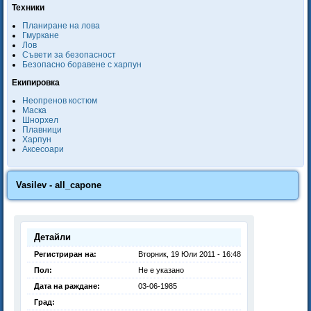
Техники
Планиране на лова
Гмуркане
Лов
Съвети за безопасност
Безопасно боравене с харпун
Екипировка
Неопренов костюм
Маска
Шнорхел
Плавници
Харпун
Аксесоари
Vasilev - all_capone
Детайли
Регистриран на:
Вторник, 19 Юли 2011 - 16:48
Пол:
Не е указано
Дата на раждане:
03-06-1985
Град: