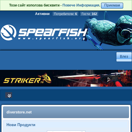
Този сайт използва бисквити -
Повече Информация
.
Приемам
Активни
Потребители:
6
Гости:
162
diverstore.net
Нови Продукти