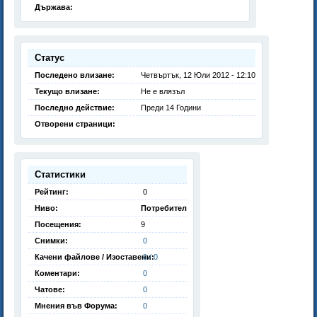
Държава:
Статус
Последено влизане:
Четвъртък, 12 Юли 2012 - 12:10
Текущо влизане:
Не е влязъл
Последно действие:
Преди 14 Години
Отворени страници:
Статистики
Рейтинг:
0
Ниво:
Потребител
Посещения:
9
Снимки:
0
Качени файлове / Изоставени:
0 / 0
Коментари:
0
Чатове:
0
Мнения във Форума:
0