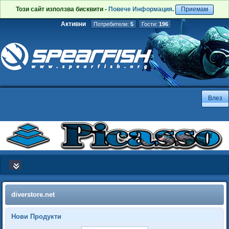
Този сайт използва бисквити -
Повече Информация
.
Приемам
Активни
Потребители:
5
Гости:
196
diverstore.net
Нови Продукти