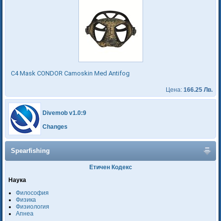
C4 Mask CONDOR Camoskin Med Antifog
Цена:
166.25 Лв.
Divemob v1.0:9
Changes
Spearfishing
Етичен Кодекс
Наука
Философия
Физика
Физиология
Апнеа