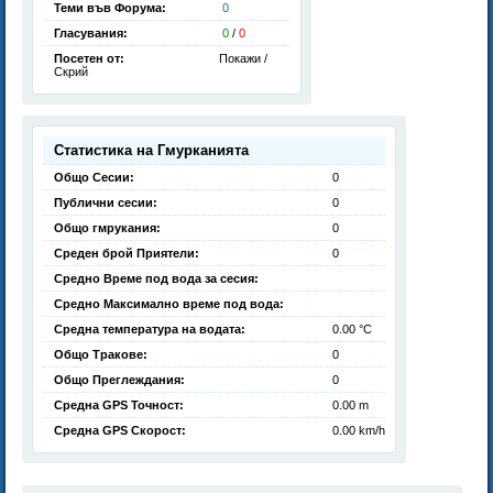
Теми във Форума:
0
Гласувания:
0
/
0
Посетен от:
Покажи /
Скрий
Статистика на Гмурканията
Общо Сесии:
0
Публични сесии:
0
Общо гмрукания:
0
Среден брой Приятели:
0
Средно Време под вода за сесия:
Средно Максимално време под вода:
Средна температура на водата:
0.00 °C
Общо Тракове:
0
Общо Преглеждания:
0
Средна GPS Точност:
0.00 m
Средна GPS Скорост:
0.00 km/h