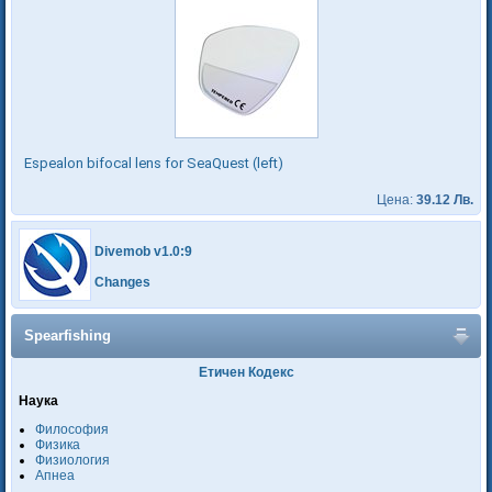
Espealon bifocal lens for SeaQuest (left)
Цена:
39.12 Лв.
Divemob v1.0:9
Changes
Spearfishing
Етичен Кодекс
Наука
Философия
Физика
Физиология
Апнеа