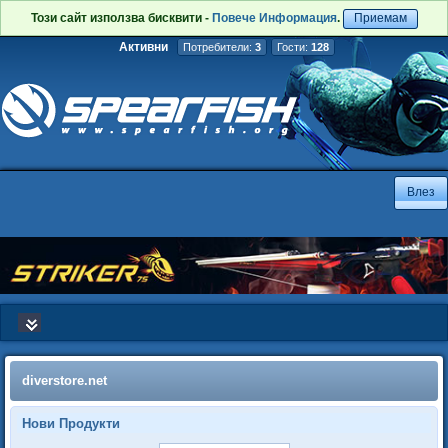
Този сайт използва бисквити -
Повече Информация
.
Приемам
Активни
Потребители:
3
Гости:
128
diverstore.net
Нови Продукти