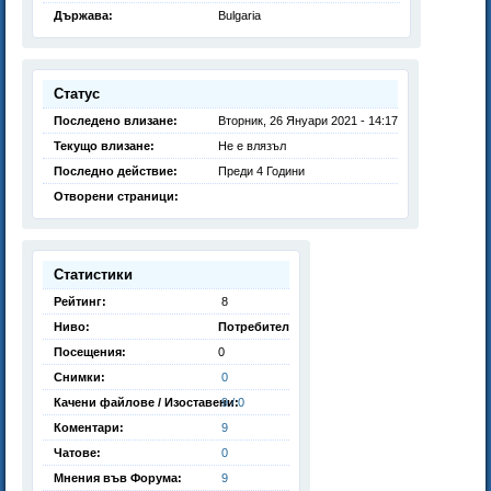
Държава:
Bulgaria
Статус
Последено влизане:
Вторник, 26 Януари 2021 - 14:17
Текущо влизане:
Не е влязъл
Последно действие:
Преди 4 Години
Отворени страници:
Статистики
Рейтинг:
8
Ниво:
Потребител
Посещения:
0
Снимки:
0
Качени файлове / Изоставени:
9 / 0
Коментари:
9
Чатове:
0
Мнения във Форума:
9