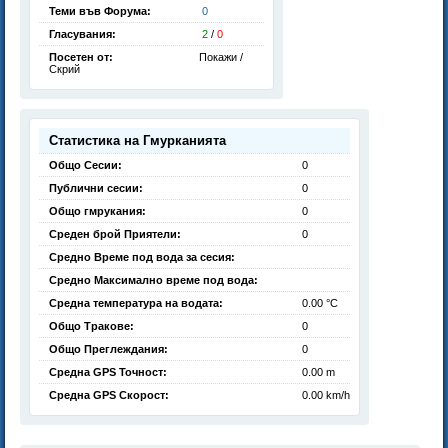
Теми във Форума:
0
Гласувания:
2
/
0
Посетен от:
Покажи /
Скрий
Статистика на Гмурканията
Общо Сесии:
0
Публични сесии:
0
Общо гмрукания:
0
Среден брой Приятели:
0
Средно Време под вода за сесия:
Средно Максимално време под вода:
Средна температура на водата:
0.00 °C
Общо Тракове:
0
Общо Преглеждания:
0
Средна GPS Точност:
0.00 m
Средна GPS Скорост:
0.00 km/h