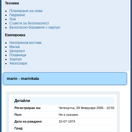
Техники
Планиране на лова
Гмуркане
Лов
Съвети за безопасност
Безопасно боравене с харпун
Екипировка
Неопренов костюм
Маска
Шнорхел
Плавници
Харпун
Аксесоари
marin - marinkata
Детайли
Регистриран на:
Четвъртък, 09 Февруари 2006 - 10:55
Пол:
Не е указано
Дата на раждане:
10-07-1974
Град: