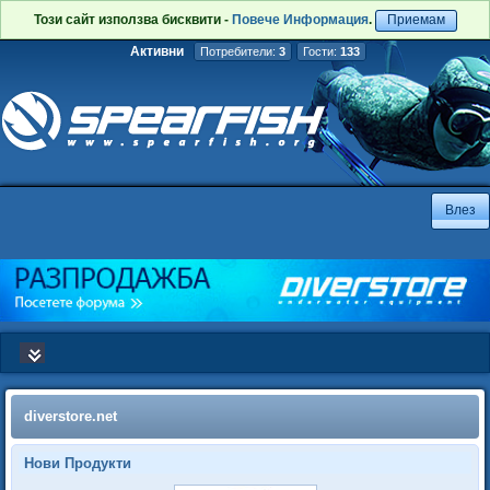
Този сайт използва бисквити -
Повече Информация
.
Приемам
Активни
Потребители:
3
Гости:
133
diverstore.net
Нови Продукти