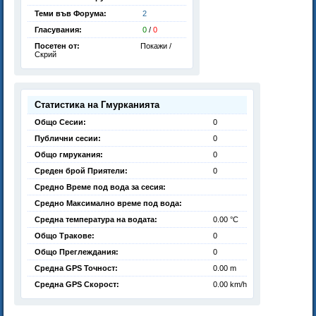
Теми във Форума:
2
Гласувания:
0
/
0
Посетен от:
Покажи /
Скрий
Статистика на Гмурканията
Общо Сесии:
0
Публични сесии:
0
Общо гмрукания:
0
Среден брой Приятели:
0
Средно Време под вода за сесия:
Средно Максимално време под вода:
Средна температура на водата:
0.00 °C
Общо Тракове:
0
Общо Преглеждания:
0
Средна GPS Точност:
0.00 m
Средна GPS Скорост:
0.00 km/h