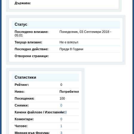
Държава:
Статус
Последено влизане:
Понеделник, 03 Септември 2018 -
05:01
Текущо влизане:
Не е влязъл
Последно действие:
Преди 8 Години
Отворени страници:
Статистики
Рейтинг:
0
Ниво:
Потребител
Посещения:
100
Снимки:
0
Качени файлове / Изоставени:
0 / 0
Коментари:
0
Чатове:
1
Мнения във Форума:
3