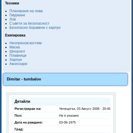
Техники
Планиране на лова
Гмуркане
Лов
Съвети за безопасност
Безопасно боравене с харпун
Екипировка
Неопренов костюм
Маска
Шнорхел
Плавници
Харпун
Аксесоари
Dimitar - tumbalov
Детайли
Регистриран на:
Четвъртък, 03 Август 2006 - 20:45
Пол:
Не е указано
Дата на раждане:
03-06-1975
Град: