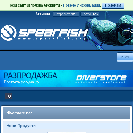
Този сайт използва бисквити -
Повече Информация
.
Приемам
Активни
Потребители:
5
Гости:
125
diverstore.net
Нови Продукти