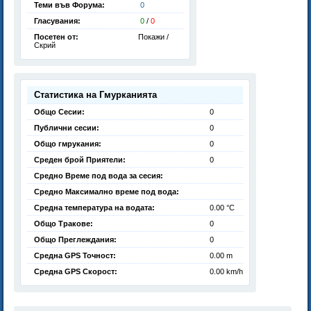
Теми във Форума:
0
Гласувания:
0
/
0
Посетен от:
Покажи /
Скрий
Статистика на Гмурканията
Общо Сесии:
0
Публични сесии:
0
Общо гмрукания:
0
Среден брой Приятели:
0
Средно Време под вода за сесия:
Средно Максимално време под вода:
Средна температура на водата:
0.00 °C
Общо Тракове:
0
Общо Преглеждания:
0
Средна GPS Точност:
0.00 m
Средна GPS Скорост:
0.00 km/h