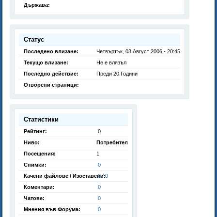
Държава:
Статус
Последено влизане:
Четвъртък, 03 Август 2006 - 20:45
Текущо влизане:
Не е влязъл
Последно действие:
Преди 20 Години
Отворени страници:
Статистики
Рейтинг:
0
Ниво:
Потребител
Посещения:
1
Снимки:
0
Качени файлове / Изоставени:
0 / 0
Коментари:
0
Чатове:
0
Мнения във Форума:
0