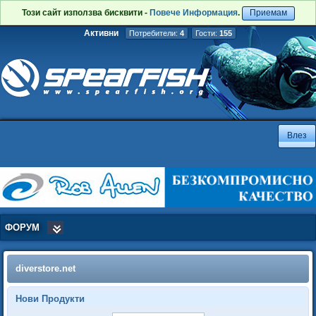
Този сайт използва бисквити -
Повече Информация
.
Приемам
Активни
Потребители:
4
Гости:
155
ФОРУМ
diverstore.net
Нови Продукти