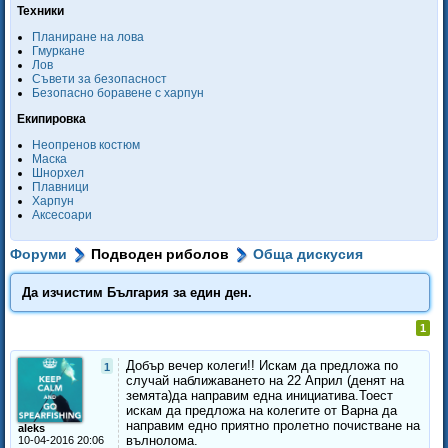
Техники
Планиране на лова
Гмуркане
Лов
Съвети за безопасност
Безопасно боравене с харпун
Екипировка
Неопренов костюм
Маска
Шнорхел
Плавници
Харпун
Аксесоари
Форуми
Подводен риболов
Обща дискусия
Да изчистим България за един ден.
1
Добър вечер колеги!! Искам да предложа по
1
случай наближаването на 22 Април (денят на
земята)да направим една инициатива.Тоест
искам да предложа на колегите от Варна да
направим едно приятно пролетно почистване на
aleks
вълнолома.
10-04-2016 20:06