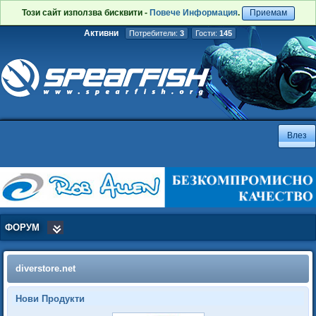
Този сайт използва бисквити -
Повече Информация
.
Приемам
Активни
Потребители:
3
Гости:
145
ФОРУМ
diverstore.net
Нови Продукти