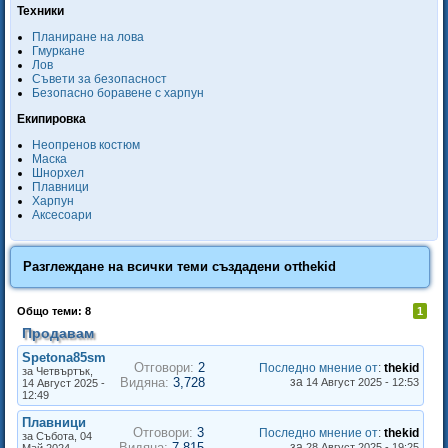
Техники
Планиране на лова
Гмуркане
Лов
Съвети за безопасност
Безопасно боравене с харпун
Екипировка
Неопренов костюм
Маска
Шнорхел
Плавници
Харпун
Аксесоари
Разглеждане на всички теми създадени от
thekid
Общо теми: 8
1
Продавам
Spetona85sm
Отговори:
2
Последно мнение от
:
thekid
за Четвъртък,
Видяна:
3,728
за
14 Август 2025 - 12:53
14 Август 2025 -
12:49
Плавници
Отговори:
3
Последно мнение от
:
thekid
за Събота, 04
Видяна:
7,815
за
28 Август 2025 - 19:25