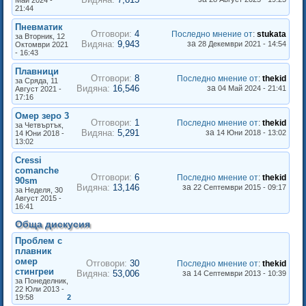
Май 2024 -
21:44
Пневматик
Отговори:
4
Последно мнение от
:
stukata
за Вторник, 12
Видяна:
9,943
за
28 Декември 2021 - 14:54
Октомври 2021
- 16:43
Плавници
Отговори:
8
Последно мнение от
:
thekid
за Сряда, 11
Видяна:
16,546
за
04 Май 2024 - 21:41
Август 2021 -
17:16
Омер зеро 3
Отговори:
1
Последно мнение от
:
thekid
за Четвъртък,
Видяна:
5,291
за
14 Юни 2018 - 13:02
14 Юни 2018 -
13:02
Cressi
comanche
Отговори:
6
Последно мнение от
:
thekid
90sm
Видяна:
13,146
за
22 Септември 2015 - 09:17
за Неделя, 30
Август 2015 -
16:41
Обща дискусия
Проблем с
плавник
омер
Отговори:
30
Последно мнение от
:
thekid
стингреи
Видяна:
53,006
за
14 Септември 2013 - 10:39
за Понеделник,
22 Юли 2013 -
19:58
2