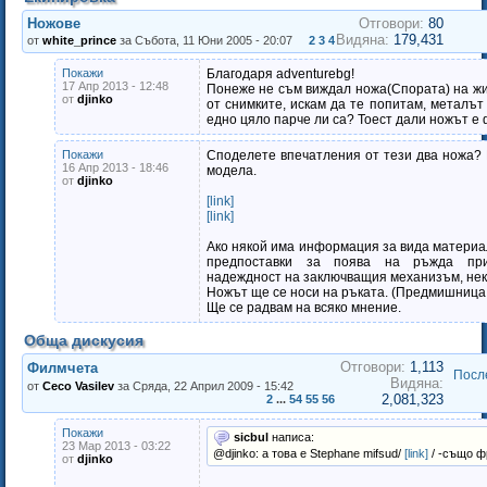
Ножове
Отговори:
80
Видяна:
179,431
от
white_prince
за Събота, 11 Юни 2005 - 20:07
2
3
4
Покажи
Благодаря adventurebg!
17 Апр 2013 - 12:48
Понеже не съм виждал ножа(Спората) на жи
от
djinko
от снимките, искам да те попитам, металът
едно цяло парче ли са? Тоест дали ножът е 
Покажи
Споделете впечатления от тези два ножа?
16 Апр 2013 - 18:46
модела.
от
djinko
[link]
[link]
Ако някой има информация за вида материал
предпоставки за поява на ръжда при
надеждност на заключващия механизъм, не
Ножът ще се носи на ръката. (Предмишница
Ще се радвам на всяко мнение.
Обща дискусия
Отговори:
1,113
Филмчета
Посл
Видяна:
от
Ceco Vasilev
за Сряда, 22 Април 2009 - 15:42
2,081,323
2
...
54
55
56
Покажи
sicbul
написа:
23 Мар 2013 - 03:22
@djinko: a това е Stephane mifsud/
[link]
/ -също ф
от
djinko