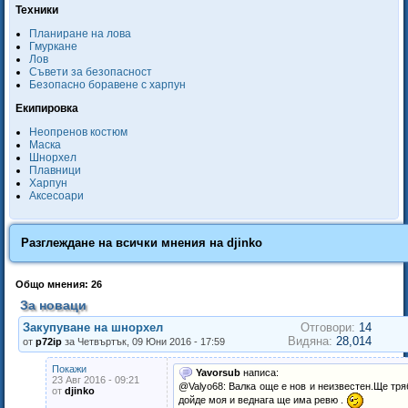
Техники
Планиране на лова
Гмуркане
Лов
Съвети за безопасност
Безопасно боравене с харпун
Екипировка
Неопренов костюм
Маска
Шнорхел
Плавници
Харпун
Аксесоари
Разглеждане на всички мнения на
djinko
Общо мнения: 26
За новаци
Закупуване на шнорхел
Отговори:
14
Видяна:
28,014
от
p72ip
за Четвъртък, 09 Юни 2016 - 17:59
Покажи
Yavorsub
написа:
23 Авг 2016 - 09:21
@Valyo68: Валка още е нов и неизвестен.Ще тря
от
djinko
дойде моя и веднага ще има ревю .