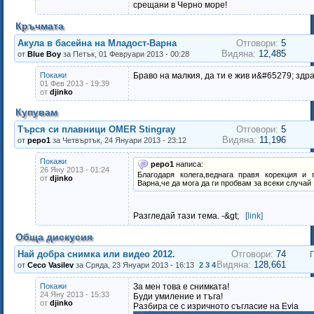
срещани в Черно море!
Кръчмата
Акула в басейна на Младост-Варна
Отговори:
5
Видяна:
12,485
от
Blue Boy
за Петък, 01 Февруари 2013 - 00:28
Покажи
Браво на малкия, да ти е жив и&#65279; здра
01 Фев 2013 - 19:39
от
djinko
Купувам
Търся си плавници OMER Stingray
Отговори:
5
Видяна:
11,196
от
pepo1
за Четвъртък, 24 Януари 2013 - 23:12
Покажи
pepo1
написа:
26 Яну 2013 - 01:24
Благодаря колега,веднага правя корекция и
от
djinko
Варна,че да мога да ги пробвам за всеки случай
Разгледай тази тема. -&gt;
[link]
Обща дискусия
Най добра снимка или видео 2012.
Отговори:
74
Видяна:
128,661
от
Ceco Vasilev
за Сряда, 23 Януари 2013 - 16:13
2
3
4
Покажи
За мен това е снимката!
24 Яну 2013 - 15:33
Буди умиление и тъга!
от
djinko
Разбира се с изричното съгласие на Evia