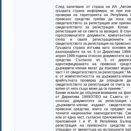
След запитване от страна на ИА „Автом
гръцката страна информира, че при из
проверки на територията на Република 
превозно средство трябва да носи о
свидетелството за регистрация или оригина
свидетелството за регистрация. Копие
регистрация не се смята за валидно. В слу
гореспоменатите документи, компетентни
глоба и сваля регистрационните н
свидетелството за регистрация на превозно
Гръцката страна изтъква като основен м
разпоредбите на чл. 5 от Директива 1999
април 1999 година относно документите за 
средства. Съгласно чл. 5 от директ
идентифицирането на превозно средс
държавите-членки могат да изискват вода
част I от свидетелството за регистрация.“ М
е от компетентността на държавата-член
крайпътната проверка да определи д
свидетелството за регистрация се счита за
копие от него също може да се приеме.“
Бихме искали да обърнем внимание на факта,
от Директива 1999/37/ЕО на Съвета от
относно документите за регистрация 
„държавите-членки издават свидетелст
превозни средства, които са предмет на
техните национални законодателства. Св
или от една част, съгласно приложение I, ил
приложения I и II“. В Република Бълга
регистрация на превозното средство с
утвърден от министъра на вътрешните раб