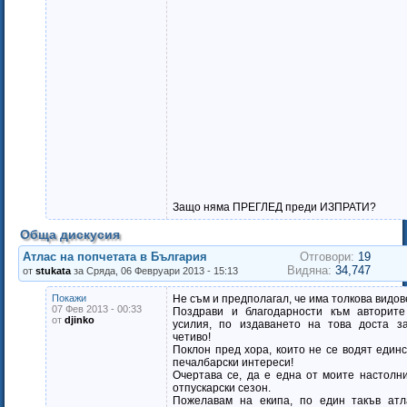
Защо няма ПРЕГЛЕД преди ИЗПРАТИ?
Обща дискусия
Атлас на попчетата в България
Отговори:
19
Видяна:
34,747
от
stukata
за Сряда, 06 Февруари 2013 - 15:13
Покажи
Не съм и предполагал, че има толкова видов
07 Фев 2013 - 00:33
Поздрави и благодарности към авторит
от
djinko
усилия, по издаването на това доста з
четиво!
Поклон пред хора, които не се водят един
печалбарски интереси!
Очертава се, да е една от моите настолн
отпускарски сезон.
Пожелавам на екипа, по един такъв атл