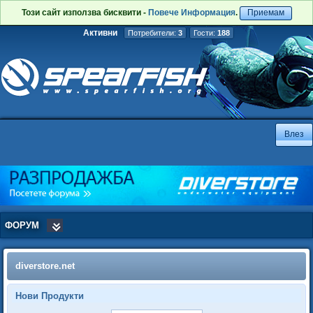
Този сайт използва бисквити -
Повече Информация
.
Приемам
Активни
Потребители:
3
Гости:
188
ФОРУМ
diverstore.net
Нови Продукти