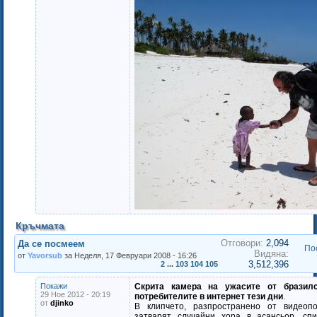
Кръчмата
Отговори:
2,094
Да се посмеем
По
Видяна:
от
Yavorsub
за Неделя, 17 Февруари 2008 - 16:26
3,512,396
2
...
103
104
105
Покажи
Скрита камера на ужасите от бразил
29 Ное 2012 - 20:19
потребителите в интернет тези дни
.
от
djinko
В клипчето, разпространено от видеопо
затварят случайни хора в асансьор, спи