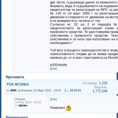
две части, съдържащи данни за превозното 
Формата, вида и съдържанието на издавани
свидетелства за регистрация на МПС са р
№ I-45 от 24 март 2000 г. за регистрация
движение и спирането от движение на мото
и на ремаркетата, теглени от тях.
Съгласно чл. 33, ал. 2 от Наредба № 
свидетелството за регистрация служи 
превозното средство. Тя удостоверява пра
собственика с превозното средство. Таз
собственика и се носи при използване на 
необходимост.“
Тъй като в гръцкото законодателство е във
гореизложеното следва да се взима предв
превози до, от и през територията на Репуб
ИЗТОЧНИК:
[link]
Кръчмата
Отговори:
1,220
РОК МУЗИКА
Видяна:
от
ARK
за Вторник, 01 Март 2011 - 19:52
2
...
59
60
61
1,771,544
Покажи
[link]
14 Яну 2014 - 00:26
от
djinko
Уникален!
Екипировка