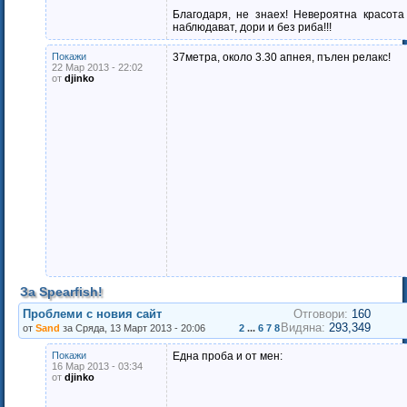
Благодаря, не знаех! Невероятна красота
наблюдават, дори и без риба!!!
Покажи
37метра, около 3.30 апнея, пълен релакс!
22 Мар 2013 - 22:02
от
djinko
За Spearfish!
Проблеми с новия сайт
Отговори:
160
Видяна:
293,349
от
Sand
за Сряда, 13 Март 2013 - 20:06
2
...
6
7
8
Покажи
Една проба и от мен:
16 Мар 2013 - 03:34
от
djinko