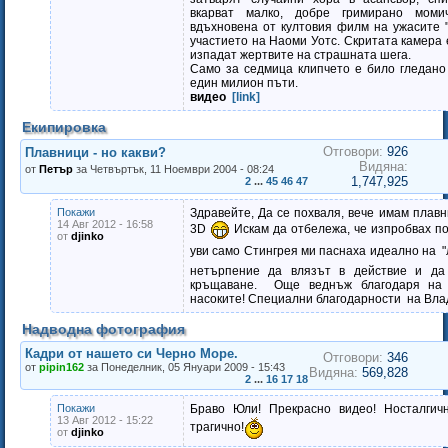
вкарват малко, добре гримирано моми
вдъхновена от култовия филм на ужасите "
участието на Наоми Уотс. Скритата камера 
изпадат жертвите на страшната шега.
Само за седмица клипчето е било гледано
един милион пъти.
видео
[link]
Екипировка
Отговори:
926
Плавници - но какви?
Видяна:
от
Петър
за Четвъртък, 11 Ноември 2004 - 08:24
1,747,925
2
...
45
46
47
Покажи
Здравейте, Да се похваля, вече имам плавн
14 Авг 2012 - 16:58
3D
Искам да отбележа, че изпробвах по
от
djinko
уви само Стингрея ми паснаха идеално на "
нетърпение да влязът в действие и да
кръщаване. Още веднъж благодаря на 
насоките! Специални благодарности на Вла
Надводна фотография
Кадри от нашето си Черно Море.
Отговори:
346
от
pipin162
за Понеделник, 05 Януари 2009 - 15:43
Видяна:
569,828
2
...
16
17
18
Покажи
Браво Юли! Прекрасно видео! Носталгич
13 Авг 2012 - 15:22
трагично!
от
djinko