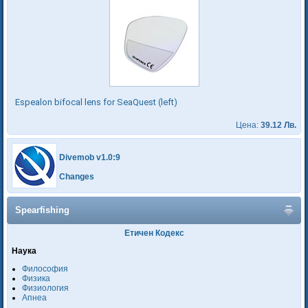
Espealon bifocal lens for SeaQuest (left)
Цена:
39.12 Лв.
Divemob v1.0:9
Changes
Spearfishing
Етичен Кодекс
Наука
Философия
Физика
Физиология
Апнеа