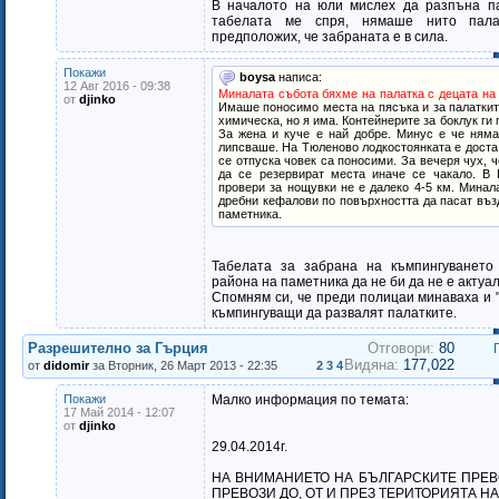
В началото на юли мислех да разпъна па
табелата ме спря, нямаше нито пала
предположих, че забраната е в сила.
Покажи
boysa
написа:
12 Авг 2016 - 09:38
Миналата събота бяхме на палатка с децата на
от
djinko
Имаше поносимо места на пясъка и за палаткит
химическа, но я има. Контейнерите за боклук ги 
За жена и куче е най добре. Минус е че няма
липсваше. На Тюленово лодкостоянката е доста 
се отпуска човек са поносими. За вечеря чух, 
да се резервират места иначе се чакало. 
провери за нощувки не е далеко 4-5 км. Мина
дребни кефалови по повърхността да пасат въз
паметника.
Табелата за забрана на къмпингуването 
района на паметника да не би да не е актуа
Спомням си, че преди полицаи минаваха и 
къмпингуващи да развалят палатките.
Разрешително за Гърция
Отговори:
80
Видяна:
177,022
от
didomir
за Вторник, 26 Март 2013 - 22:35
2
3
4
Покажи
Малко информация по темата:
17 Май 2014 - 12:07
от
djinko
29.04.2014г.
НА ВНИМАНИЕТО НА БЪЛГАРСКИТЕ ПРЕ
ПРЕВОЗИ ДО, ОТ И ПРЕЗ ТЕРИТОРИЯТА Н