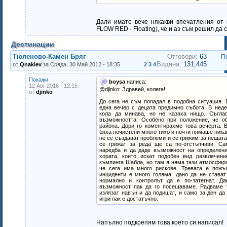
Дали имате вече някакви впечатления от 
FLOW RED - Floating), че и аз съм решил да
Дестинации
Тюленово-Камен Бряг
Отговори:
63
П
Видяна:
131,445
от
Qnakiev
за Сряда, 30 Май 2012 - 18:35
2
3
4
Покажи
boysa
написа:
12 Авг 2016 - 12:15
@djinko: Здравей, колега!
от
djinko
До сега не съм попадал в подобна ситуация. 
една вечер с децата предимно събота. В нед
кола да минава, но не казаха нищо. Съгла
възможността. Особено при положение, че об
района. Дори го коментирахме това вечерта. 
бяха почистени много тихо и почти нямаше ник
не се създават проблеми и се грижим за нещата 
се грижат за реда ще са по-отстъпчиви. С
наредба и да даде възможност на определени
хората, които искат подобен вид развлечени
къмпинга Шабла, но там я няма тази атмосфера
че сега има много рискове. Тревата е пожъ
инциденти е много голяма, дано да не стават
нормално и контролът да е по-затегнат. Д
възможност пак да го посещаваме. Радваме т
излязат навън и да подишат, и само за ден да
игри пак е достатъчно.
Напълно подкрепям това което си написал!