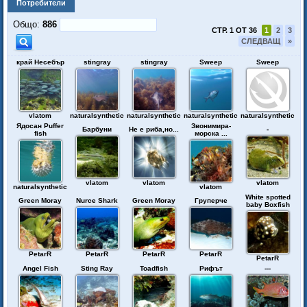
Потребители
Общо:
886
СТР. 1 ОТ 36
1
2
3
СЛЕДВАЩ
»
край Несебър
stingray
stingray
Sweep
Sweep
vlatom
naturalsynthetic
naturalsynthetic
naturalsynthetic
naturalsynthetic
Ядосан Puffer
Звонимира-
Барбуни
Не е риба,но...
-
fish
морска ...
vlatom
vlatom
vlatom
naturalsynthetic
vlatom
White spotted
Green Moray
Nurce Shark
Green Moray
Груперче
baby Boxfish
PetarR
PetarR
PetarR
PetarR
PetarR
Angel Fish
Sting Ray
Toadfish
Рифът
---