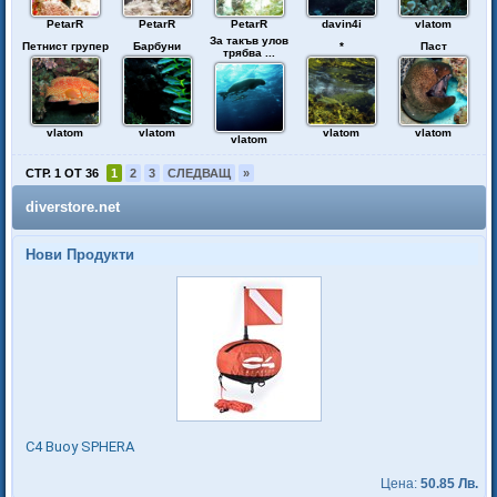
PetarR
PetarR
PetarR
davin4i
vlatom
За такъв улов
Петнист групер
Барбуни
*
Паст
трябва ...
vlatom
vlatom
vlatom
vlatom
vlatom
СТР. 1 ОТ 36
1
2
3
СЛЕДВАЩ
»
diverstore.net
Нови Продукти
C4 Buoy SPHERA
Цена:
50.85 Лв.