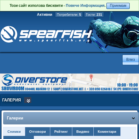
Този сайт използва бисквити -
Повече Информация
.
Приемам
Активни
Потребители:
5
Гости:
231
ГАЛЕРИЯ
Галерии
Снимки
Отговори
Рейтинг
Видяно
Коментари