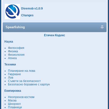
Divemob v1.0:9
Changes
Spearfishing
Етичен Кодекс
Наука
Философия
Физика
Физиология
Апнеа
Техники
Планиране на лова
Гмуркане
Лов
Съвети за безопасност
Безопасно боравене с харпун
Екипировка
Неопренов костюм
Маска
Шнорхел
Плавници