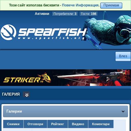
Този сайт използва бисквити -
Повече Информация
.
Приемам
Активни
Потребители:
3
Гости:
198
ГАЛЕРИЯ
Галерии
Снимки
Отговори
Рейтинг
Видяно
Коментари