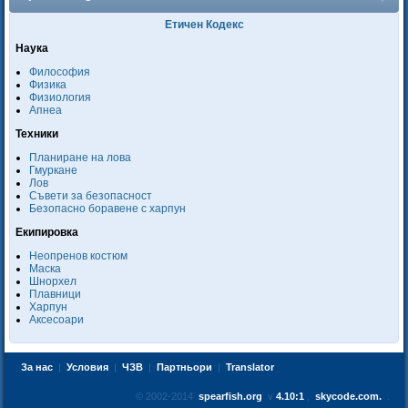
Етичен Кодекс
Наука
Философия
Физика
Физиология
Апнеа
Техники
Планиране на лова
Гмуркане
Лов
Съвети за безопасност
Безопасно боравене с харпун
Екипировка
Неопренов костюм
Маска
Шнорхел
Плавници
Харпун
Аксесоари
За нас
|
Условия
|
ЧЗВ
|
Партньори
|
Translator
© 2002-2014
spearfish.org
v
4.10:1
,
skycode.com.
.