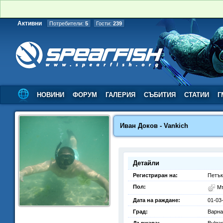
Активни
Потребители:
5
Гости:
239
НОВИНИ
ФОРУМ
ГАЛЕРИЯ
СЪБИТИЯ
СТАТИИ
Г
Иван Доков - Vankich
Детайли
Регистриран на:
Петък
Пол:
М
Дата на раждане:
01-03
Град:
Варна