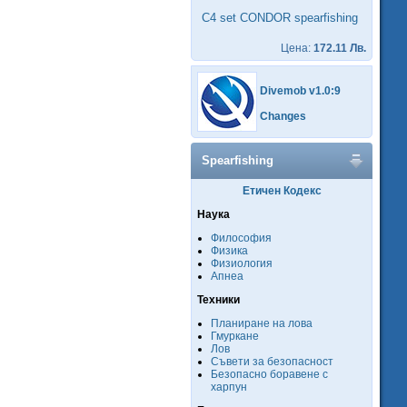
C4 set CONDOR spearfishing
Цена:
172.11 Лв.
Divemob v1.0:9
Changes
Spearfishing
Етичен Кодекс
Наука
Философия
Физика
Физиология
Апнеа
Техники
Планиране на лова
Гмуркане
Лов
Съвети за безопасност
Безопасно боравене с
харпун