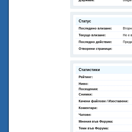
Държава:
Bulgar
Статус
Последено влизане:
Вторн
Текущо влизане:
Не е 
Последно действие:
Преди
Отворени страници:
Статистики
Рейтинг:
Ниво:
Посещения:
Снимки:
Качени файлове / Изоставени:
Коментари:
Чатове:
Мнения във Форума:
Теми във Форума: