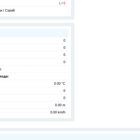
1
/
0
и / Скрий
0
0
0
0
:
вода:
0.00 °C
0
0
0.00 m
0.00 km/h