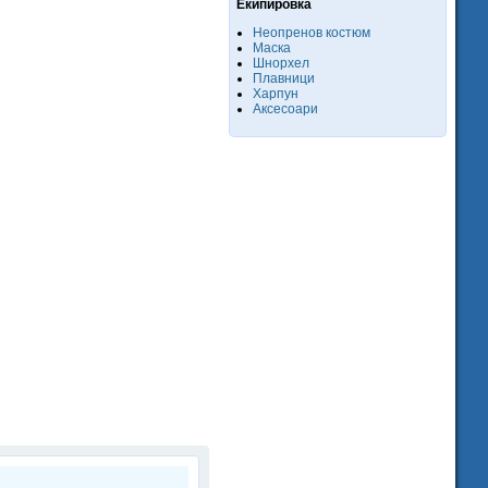
Екипировка
Неопренов костюм
Маска
Шнорхел
Плавници
Харпун
Аксесоари