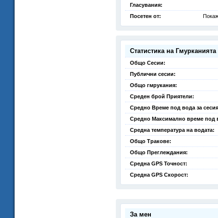
Гласувания:
Посетен от:
Покаж
Статистика на Гмурканията
Общо Сесии:
Публични сесии:
Общо гмрукания:
Среден брой Приятели:
Средно Време под вода за сесия
Средно Максимално време под 
Средна температура на водата:
Общо Тракове:
Общо Преглеждания:
Средна GPS Точност:
Средна GPS Скорост:
За мен