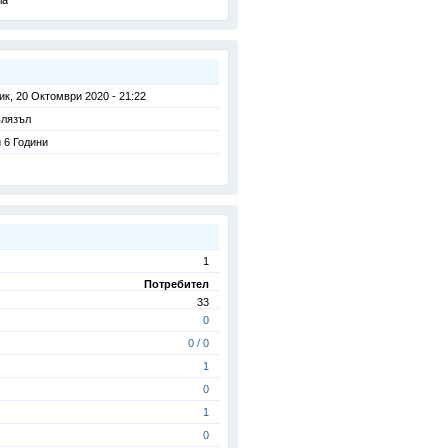
ia
ик, 20 Октомври 2020 - 21:22
влязъл
 6 Години
1
Потребител
33
0
0 / 0
1
0
1
0