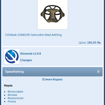
C4 Mask CONDOR Camoskin Med Antifog
Цена:
166.25 Лв.
Divemob v1.0:9
Changes
Spearfishing
Етичен Кодекс
Наука
Философия
Физика
Физиология
Апнеа