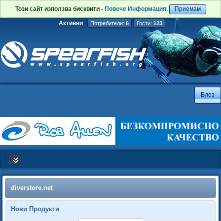
Този сайт използва бисквити -
Повече Информация
.
Приемам
Активни
Потребители:
6
Гости:
123
diverstore.net
Нови Продукти