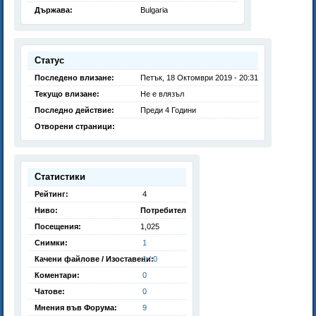
Държава:
Bulgaria
Статус
Последено влизане:
Петък, 18 Октомври 2019 - 20:31
Текущо влизане:
Не е влязъл
Последно действие:
Преди 4 Години
Отворени страници:
Статистики
Рейтинг:
4
Ниво:
Потребител
Посещения:
1,025
Снимки:
1
Качени файлове / Изоставени:
1 / 0
Коментари:
0
Чатове:
0
Мнения във Форума:
9