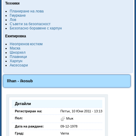
Техники
Планиране на лова
Гмуркане
Лов
Съвети за безопасност
Безопасно боравене с харпун
Екипировка
Неопренов костюм
Маска
Шнорхел
Плавници
Харпун
Аксесоари
Ilhan - ikosub
Детайли
Регистриран на:
Петък, 10 Юни 2011 - 13:13
Пол:
Мъж
Дата на раждане:
09-12-1978
Град:
Varna