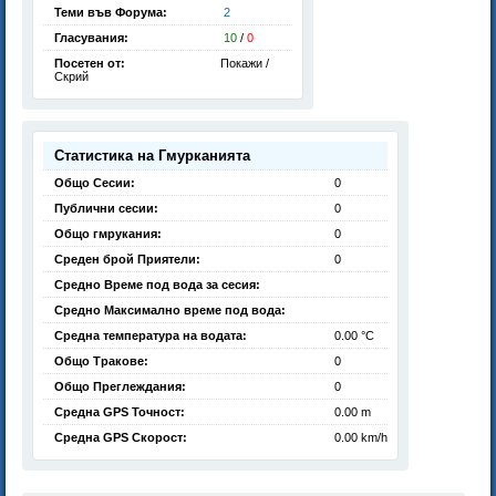
Теми във Форума:
2
Гласувания:
10
/
0
Посетен от:
Покажи /
Скрий
Статистика на Гмурканията
Общо Сесии:
0
Публични сесии:
0
Общо гмрукания:
0
Среден брой Приятели:
0
Средно Време под вода за сесия:
Средно Максимално време под вода:
Средна температура на водата:
0.00 °C
Общо Тракове:
0
Общо Преглеждания:
0
Средна GPS Точност:
0.00 m
Средна GPS Скорост:
0.00 km/h