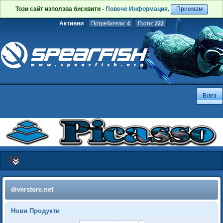
Този сайт използва бисквити -
Повече Информация
.
Приемам
Активни
Потребители:
4
Гости:
222
diverstore.net
Нови Продукти