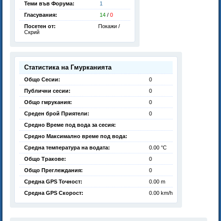
Теми във Форума:
1
Гласувания:
14
/
0
Посетен от:
Покажи /
Скрий
Статистика на Гмурканията
Общо Сесии:
0
Публични сесии:
0
Общо гмрукания:
0
Среден брой Приятели:
0
Средно Време под вода за сесия:
Средно Максимално време под вода:
Средна температура на водата:
0.00 °C
Общо Тракове:
0
Общо Преглеждания:
0
Средна GPS Точност:
0.00 m
Средна GPS Скорост:
0.00 km/h