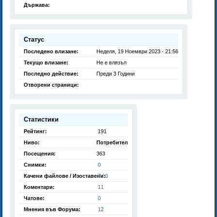
Държава:
Статус
Последено влизане:
Неделя, 19 Ноември 2023 - 21:56
Текущо влизане:
Не е влязъл
Последно действие:
Преди 3 Години
Отворени страници:
Статистики
Рейтинг:
191
Ниво:
Потребител
Посещения:
363
Снимки:
0
Качени файлове / Изоставени:
7 / 0
Коментари:
11
Чатове:
0
Мнения във Форума:
12