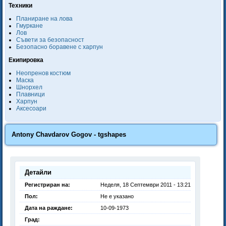
Техники
Планиране на лова
Гмуркане
Лов
Съвети за безопасност
Безопасно боравене с харпун
Екипировка
Неопренов костюм
Маска
Шнорхел
Плавници
Харпун
Аксесоари
Antony Chavdarov Gogov - tgshapes
Детайли
Регистриран на:
Неделя, 18 Септември 2011 - 13:21
Пол:
Не е указано
Дата на раждане:
10-09-1973
Град: