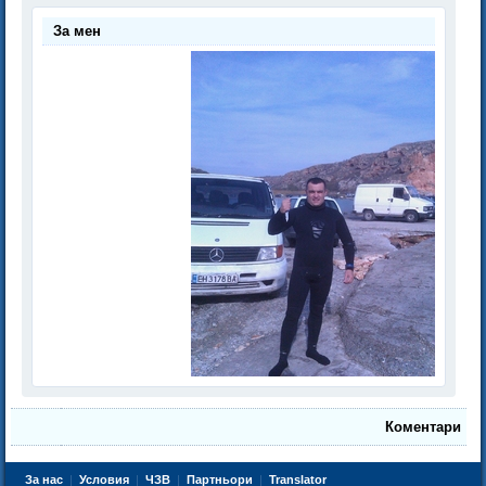
За мен
Коментари
За нас
|
Условия
|
ЧЗВ
|
Партньори
|
Translator