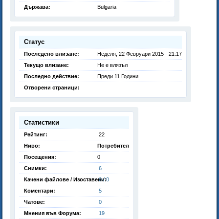
Държава:
Bulgaria
Статус
Последено влизане:
Неделя, 22 Февруари 2015 - 21:17
Текущо влизане:
Не е влязъл
Последно действие:
Преди 11 Години
Отворени страници:
Статистики
Рейтинг:
22
Ниво:
Потребител
Посещения:
0
Снимки:
6
Качени файлове / Изоставени:
0 / 0
Коментари:
5
Чатове:
0
Мнения във Форума:
19