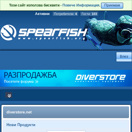
Този сайт използва бисквити -
Повече Информация
.
Приемам
Активни
Потребители:
4
Гости:
103
diverstore.net
Нови Продукти