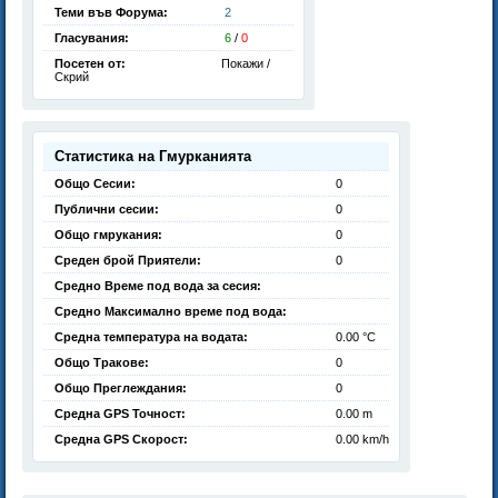
Теми във Форума:
2
Гласувания:
6
/
0
Посетен от:
Покажи /
Скрий
Статистика на Гмурканията
Общо Сесии:
0
Публични сесии:
0
Общо гмрукания:
0
Среден брой Приятели:
0
Средно Време под вода за сесия:
Средно Максимално време под вода:
Средна температура на водата:
0.00 °C
Общо Тракове:
0
Общо Преглеждания:
0
Средна GPS Точност:
0.00 m
Средна GPS Скорост:
0.00 km/h