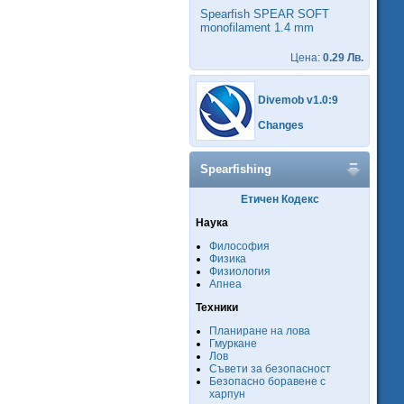
Spearfish SPEAR SOFT
monofilament 1.4 mm
Цена:
0.29 Лв.
Divemob v1.0:9
Changes
Spearfishing
Етичен Кодекс
Наука
Философия
Физика
Физиология
Апнеа
Техники
Планиране на лова
Гмуркане
Лов
Съвети за безопасност
Безопасно боравене с
харпун