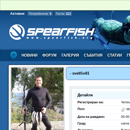
Активни
Потребители:
5
Гости:
112
НОВИНИ
ФОРУМ
ГАЛЕРИЯ
СЪБИТИЯ
СТАТИИ
Г
- svetllio81
Детайли
Регистриран на:
Четвъ
Пол:
М
Дата на раждане:
00-00
Град:
varna