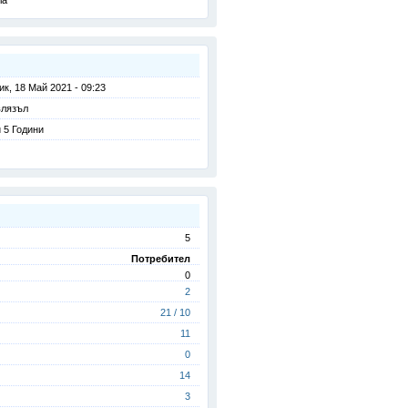
ia
ик, 18 Май 2021 - 09:23
влязъл
 5 Години
5
Потребител
0
2
21 / 10
11
0
14
3