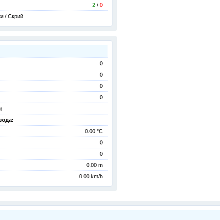
2
/
0
и / Скрий
0
0
0
0
:
вода:
0.00 °C
0
0
0.00 m
0.00 km/h