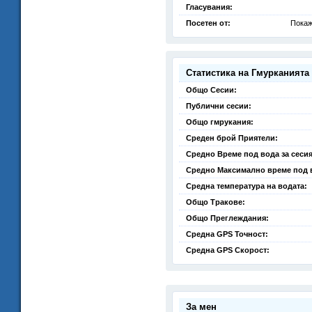
Гласувания:
Посетен от:
Покаж
Статистика на Гмурканията
Общо Сесии:
Публични сесии:
Общо гмрукания:
Среден брой Приятели:
Средно Време под вода за сесия
Средно Максимално време под 
Средна температура на водата:
Общо Тракове:
Общо Преглеждания:
Средна GPS Точност:
Средна GPS Скорост:
За мен