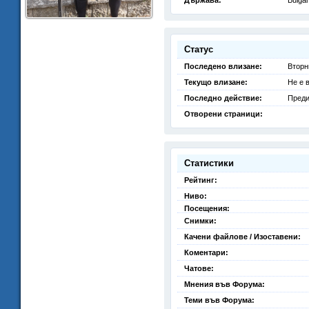
Държава:
Bulgar
Статус
Последено влизане:
Вторн
Текущо влизане:
Не е 
Последно действие:
Преди
Отворени страници:
Статистики
Рейтинг:
Ниво:
Посещения:
Снимки:
Качени файлове / Изоставени:
Коментари:
Чатове:
Мнения във Форума:
Теми във Форума: