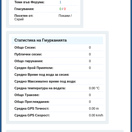
Теми във Форума:
1
Гласувания:
0
/
0
Посетен от:
Покажи /
Скрий
Статистика на Гмурканията
Общо Сесии:
0
Публични сесии:
0
Общо гмрукания:
0
Среден брой Приятели:
0
Средно Време под вода за сесия:
Средно Максимално време под вода:
Средна температура на водата:
0.00 °C
Общо Тракове:
0
Общо Преглеждания:
0
Средна GPS Точност:
0.00 m
Средна GPS Скорост:
0.00 km/h