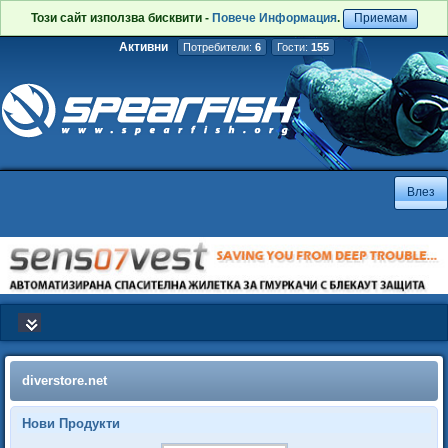
Този сайт използва бисквити -
Повече Информация
.
Приемам
Активни
Потребители:
6
Гости:
155
diverstore.net
Нови Продукти