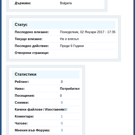
Държава:
Bulgaria
Статус
Последено влизане:
Понеделник, 02 Януари 2017 - 17:35
Текущо влизане:
Не е влязъл
Последно действие:
Преди 9 Години
Отворени страници:
Статистики
Рейтинг:
0
Ниво:
Потребител
Посещения:
0
Снимки:
0
Качени файлове / Изоставени:
4 / 0
Коментари:
1
Чатове:
0
Мнения във Форума:
3