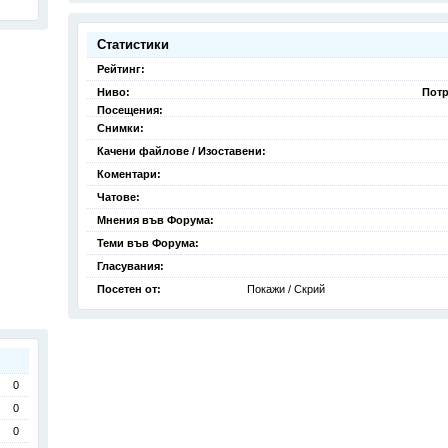
Статистики
Рейтинг:
Ниво:
Потр
Посещения:
Снимки:
Качени файлове / Изоставени:
Коментари:
Чатове:
Мнения във Форума:
Теми във Форума:
Гласувания:
Посетен от:
Покажи / Скрий
0
0
0