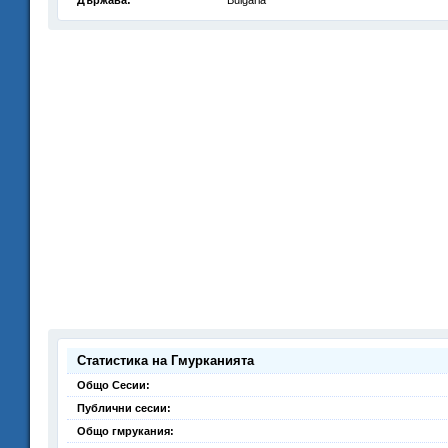
Държава:
Bulgaria
Статистика на Гмурканията
Общо Сесии:
Публични сесии:
Общо гмрукания: