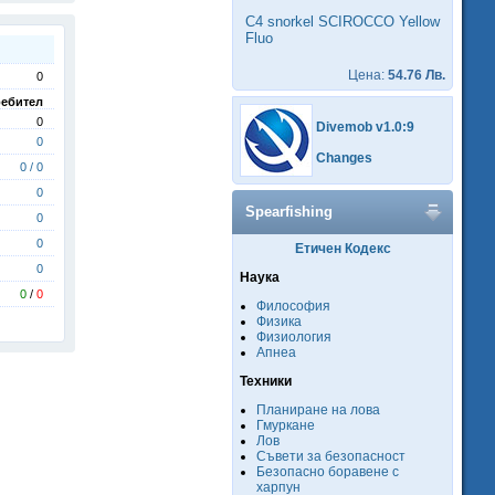
C4 snorkel SCIROCCO Yellow
Fluo
Цена:
54.76 Лв.
0
ебител
0
Divemob v1.0:9
0
Changes
0 / 0
0
Spearfishing
0
0
Етичен Кодекс
0
Наука
0
/
0
Философия
Физика
Физиология
Апнеа
Техники
Планиране на лова
Гмуркане
Лов
Съвети за безопасност
Безопасно боравене с
харпун