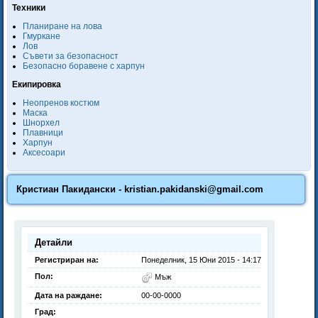
Техники
Планиране на лова
Гмуркане
Лов
Съвети за безопасност
Безопасно боравене с харпун
Екипировка
Неопренов костюм
Маска
Шнорхел
Плавници
Харпун
Аксесоари
Кристиан Пакидански - kristian.pakidanski@gmail.com
Детайли
Регистриран на:
Понеделник, 15 Юни 2015 - 14:17
Пол:
Мъж
Дата на раждане:
00-00-0000
Град: