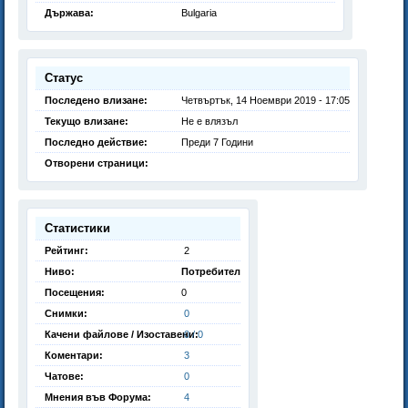
Държава:
Bulgaria
Статус
Последено влизане:
Четвъртък, 14 Ноември 2019 - 17:05
Текущо влизане:
Не е влязъл
Последно действие:
Преди 7 Години
Отворени страници:
Статистики
Рейтинг:
2
Ниво:
Потребител
Посещения:
0
Снимки:
0
Качени файлове / Изоставени:
0 / 0
Коментари:
3
Чатове:
0
Мнения във Форума:
4