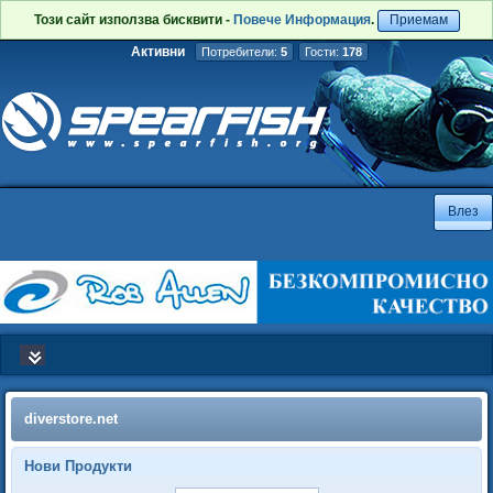
Този сайт използва бисквити -
Повече Информация
.
Приемам
Активни
Потребители:
5
Гости:
178
diverstore.net
Нови Продукти