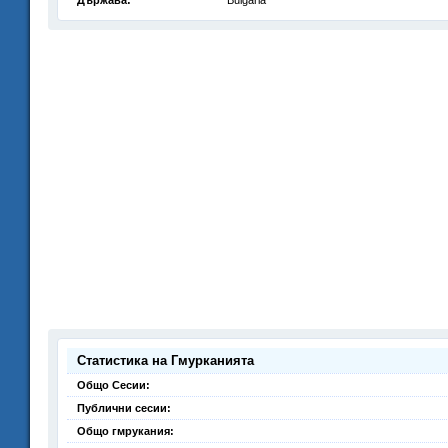
Държава:
Bulgaria
Статистика на Гмурканията
Общо Сесии:
Публични сесии:
Общо гмрукания: