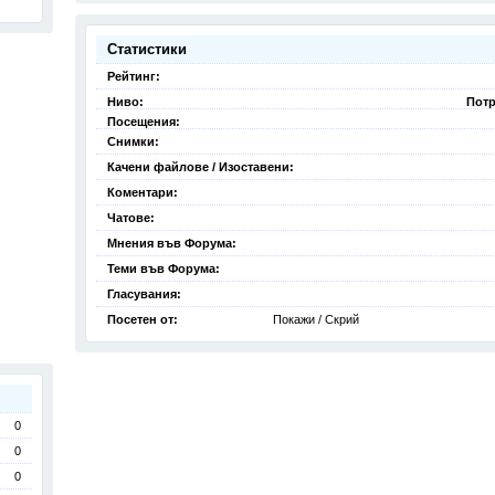
Статистики
Рейтинг:
Ниво:
Потр
Посещения:
Снимки:
Качени файлове / Изоставени:
Коментари:
Чатове:
Мнения във Форума:
Теми във Форума:
Гласувания:
Посетен от:
Покажи / Скрий
0
0
0