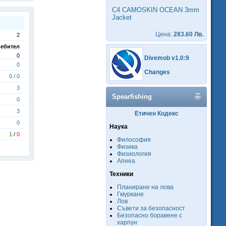
C4 CAMOSKIN OCEAN 3mm
Jacket
Цена:
283.60 Лв.
2
ебител
0
Divemob v1.0:9
0
Changes
0 / 0
3
Spearfishing
0
3
Етичен Кодекс
0
Наука
1
/
0
Философия
Физика
Физиология
Апнеа
Техники
Планиране на лова
Гмуркане
Лов
Съвети за безопасност
Безопасно боравене с
харпун