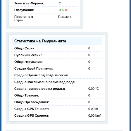
Теми във Форума:
2
Гласувания:
39
/
0
Посетен от:
Покажи /
Скрий
Статистика на Гмурканията
Общо Сесии:
0
Публични сесии:
0
Общо гмрукания:
0
Среден брой Приятели:
0
Средно Време под вода за сесия:
Средно Максимално време под вода:
Средна температура на водата:
0.00 °C
Общо Тракове:
0
Общо Преглеждания:
0
Средна GPS Точност:
0.00 m
Средна GPS Скорост:
0.00 km/h