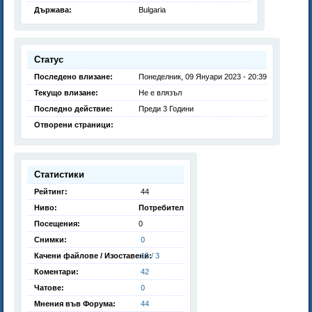
Държава:
Bulgaria
Статус
Последено влизане:
Понеделник, 09 Януари 2023 - 20:39
Текущо влизане:
Не е влязъл
Последно действие:
Преди 3 Години
Отворени страници:
Статистики
Рейтинг:
44
Ниво:
Потребител
Посещения:
0
Снимки:
0
Качени файлове / Изоставени:
15 / 3
Коментари:
42
Чатове:
0
Мнения във Форума:
44