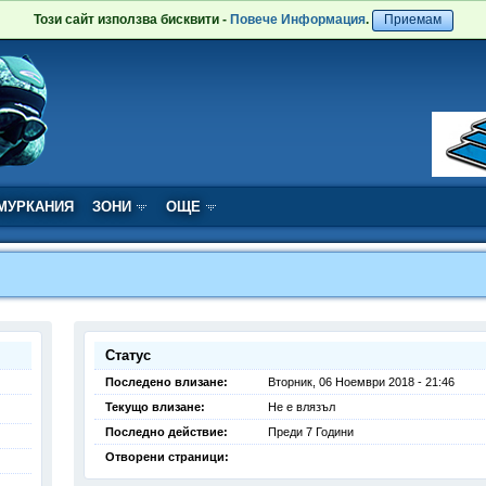
Този сайт използва бисквити -
Повече Информация
.
Приемам
МУРКАНИЯ
ЗОНИ
ОЩЕ
Статус
Последено влизане:
Вторник, 06 Ноември 2018 - 21:46
Текущо влизане:
Не е влязъл
Последно действие:
Преди 7 Години
Отворени страници: