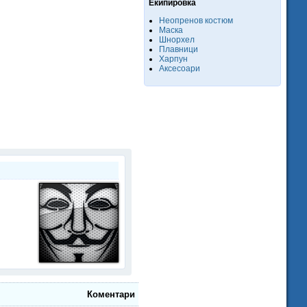
Екипировка
Неопренов костюм
Маска
Шнорхел
Плавници
Харпун
Аксесоари
Коментари