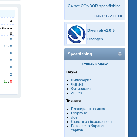
C4 set CONDOR spearfishing
Цена:
172.11 Лв.
4
ебител
Divemob v1.0:9
0
Changes
0
10 / 0
6
Spearfishing
0
Етичен Кодекс
8
Наука
2
Философия
10
/
0
Физика
Физиология
Апнеа
Техники
Планиране на лова
Гмуркане
Лов
Съвети за безопасност
Безопасно боравене с
харпун