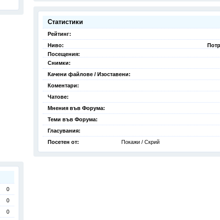
Статистики
Рейтинг:
Ниво:
Потр
Посещения:
Снимки:
Качени файлове / Изоставени:
Коментари:
Чатове:
Мнения във Форума:
Теми във Форума:
Гласувания:
Посетен от:
Покажи / Скрий
0
0
0