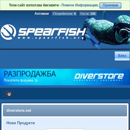
Този сайт използва бисквити -
Повече Информация
.
Приемам
Активни
Потребители:
6
Гости:
105
diverstore.net
Нови Продукти