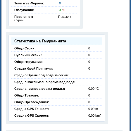
Теми във Форума:
0
Гласувания:
3
/
0
Посетен от:
Покажи /
Скрий
Статистика на Гмурканията
Общо Сесии:
0
Публични сесии:
0
Общо гмрукания:
0
Среден брой Приятели:
0
Средно Време под вода за сесия:
Средно Максимално време под вода:
Средна температура на водата:
0.00 °C
Общо Тракове:
0
Общо Преглеждания:
0
Средна GPS Точност:
0.00 m
Средна GPS Скорост:
0.00 km/h