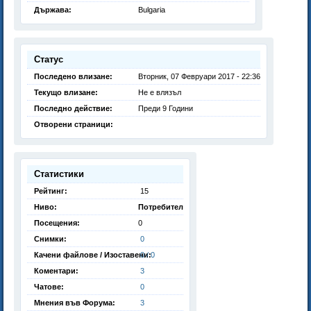
Държава:
Bulgaria
Статус
Последено влизане:
Вторник, 07 Февруари 2017 - 22:36
Текущо влизане:
Не е влязъл
Последно действие:
Преди 9 Години
Отворени страници:
Статистики
Рейтинг:
15
Ниво:
Потребител
Посещения:
0
Снимки:
0
Качени файлове / Изоставени:
0 / 0
Коментари:
3
Чатове:
0
Мнения във Форума:
3