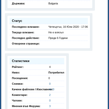
Държава:
Bulgaria
Статус
Последено влизане:
Четвъртък, 16 Юли 2020 - 17:06
Текущо влизане:
Не е влязъл
Последно действие:
Преди 6 Години
Отворени страници:
Статистики
Рейтинг:
4
Ниво:
Потребител
Посещения:
0
Снимки:
0
Качени файлове / Изоставени:
4 / 0
Коментари:
2
Чатове:
0
Мнения във Форума:
3