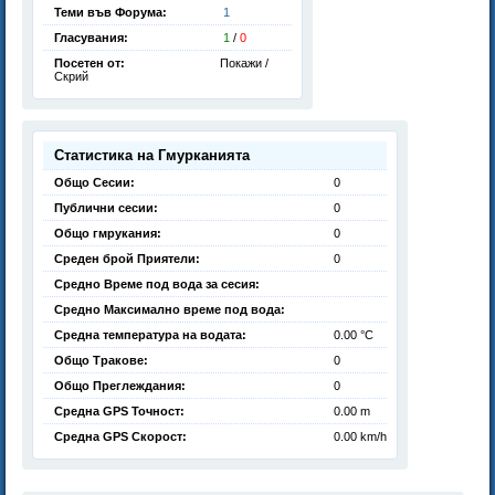
Теми във Форума:
1
Гласувания:
1
/
0
Посетен от:
Покажи /
Скрий
Статистика на Гмурканията
Общо Сесии:
0
Публични сесии:
0
Общо гмрукания:
0
Среден брой Приятели:
0
Средно Време под вода за сесия:
Средно Максимално време под вода:
Средна температура на водата:
0.00 °C
Общо Тракове:
0
Общо Преглеждания:
0
Средна GPS Точност:
0.00 m
Средна GPS Скорост:
0.00 km/h