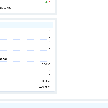
4
/
0
и / Скрий
0
0
0
0
:
вода:
0.00 °C
0
0
0.00 m
0.00 km/h