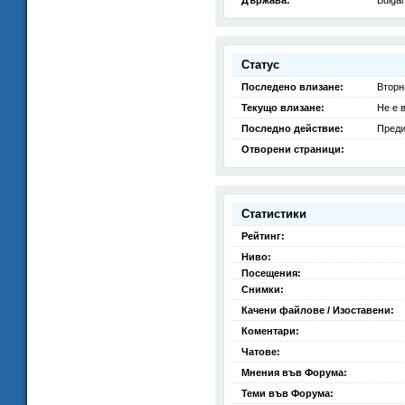
Държава:
Bulgar
Статус
Последено влизане:
Вторн
Текущо влизане:
Не е 
Последно действие:
Преди
Отворени страници:
Статистики
Рейтинг:
Ниво:
Посещения:
Снимки:
Качени файлове / Изоставени:
Коментари:
Чатове:
Мнения във Форума:
Теми във Форума: