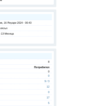
ia
ик, 16 Януари 2024 - 00:43
влязъл
 13 Месеца
8
Потребител
0
0
9 / 3
12
0
17
5