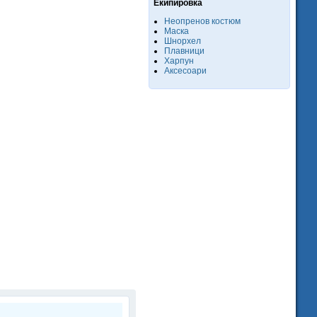
Екипировка
Неопренов костюм
Маска
Шнорхел
Плавници
Харпун
Аксесоари