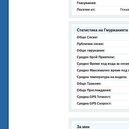
Гласувания:
Посетен от:
Покаж
Статистика на Гмурканията
Общо Сесии:
Публични сесии:
Общо гмрукания:
Среден брой Приятели:
Средно Време под вода за сесия
Средно Максимално време под 
Средна температура на водата:
Общо Тракове:
Общо Преглеждания:
Средна GPS Точност:
Средна GPS Скорост:
За мен