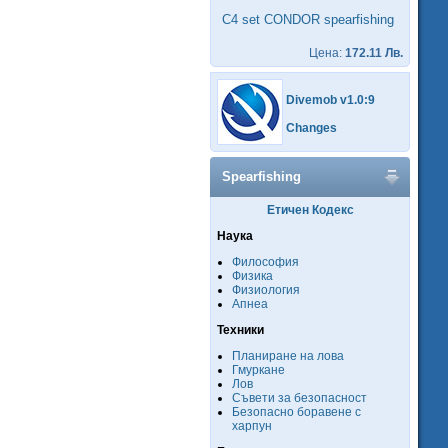
C4 set CONDOR spearfishing
Цена:
172.11 Лв.
Divemob v1.0:9
Changes
Spearfishing
Етичен Кодекс
Наука
Философия
Физика
Физиология
Апнеа
Техники
Планиране на лова
Гмуркане
Лов
Съвети за безопасност
Безопасно боравене с
харпун