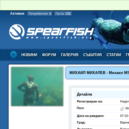
Активни
Потребители:
3
Гости:
132
НОВИНИ
ФОРУМ
ГАЛЕРИЯ
СЪБИТИЯ
СТАТИИ
Г
МИХАИЛ МИХАЛЕВ - Михаил M
Детайли
Регистриран на:
Недел
Пол:
М
Дата на раждане:
07-02
Град:
Варна