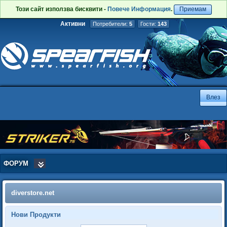
Този сайт използва бисквити -
Повече Информация
.
Приемам
Активни
Потребители:
5
Гости:
143
ФОРУМ
diverstore.net
Нови Продукти