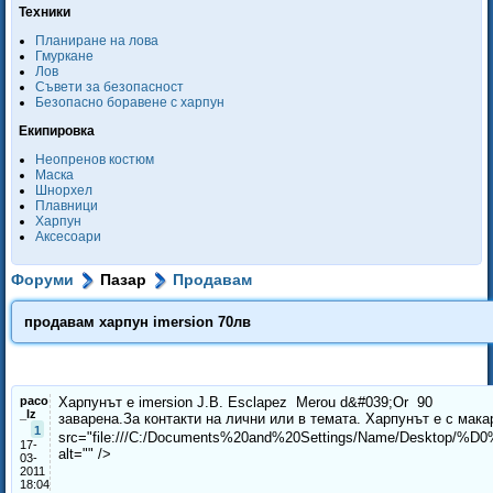
Техники
Планиране на лова
Гмуркане
Лов
Съвети за безопасност
Безопасно боравене с харпун
Екипировка
Неопренов костюм
Маска
Шнорхел
Плавници
Харпун
Аксесоари
Форуми
Пазар
Продавам
продавам харпун imersion 70лв
paco
Харпунът е imersion J.B. Esclapez Merou d&#039;Or 90
_lz
заварена.За контакти на лични или в темата. Харпунът е с мака
1
src="file:///C:/Documents%20and%20Settings/Name/De
17-
alt="" />
03-
2011
18:04