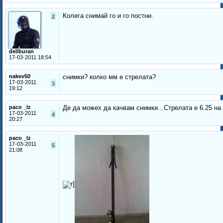
Колега снимай го и го постни.
2
deliburan
17-03-2011 18:54
nakev50
снимки? колко мм е стрелата?
17-03-2011
3
19:12
paco _lz
Де да можех да качвам снимки...Стрелата е 6.25 на 
17-03-2011
4
20:27
paco _lz
17-03-2011
5
21:08
r]