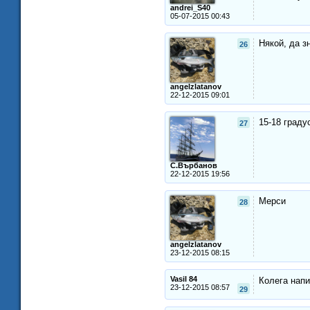
andrei_S40
05-07-2015 00:43
Някой, да з
26
angelzlatanov
22-12-2015 09:01
15-18 граду
27
С.Върбанов
22-12-2015 19:56
Мерси
28
angelzlatanov
23-12-2015 08:15
Vasil 84
Колега напи
23-12-2015 08:57
29