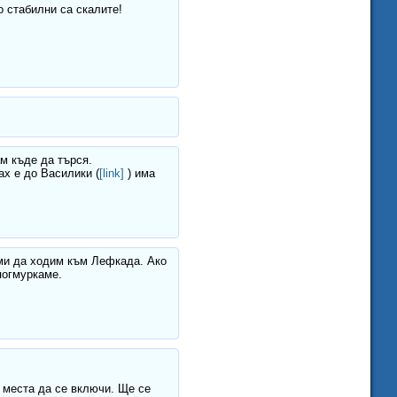
о стабилни са скалите!
ам къде да търся.
ах е до Василики (
[link]
) има
-ми да ходим към Лефкада. Ако
погмуркаме.
 места да се включи. Ще се