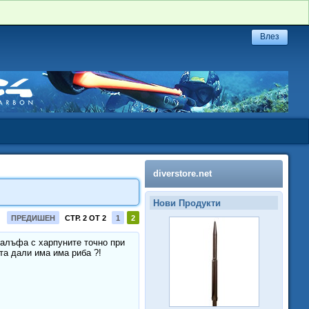
diverstore.net
Нови Продукти
ПРЕДИШЕН
СТР. 2 ОТ 2
1
2
 калъфа с харпуните точно при
ита дали има има риба ?!