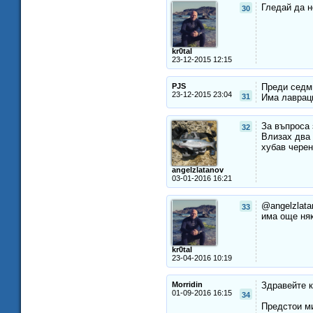
Гледай да н
30
kr0tal
23-12-2015 12:15
PJS
Преди седми
23-12-2015 23:04
31
Има лавраци
За въпроса 
32
Влизах два 
хубав черен
angelzlatanov
03-01-2016 16:21
@angelzlata
33
има още няк
kr0tal
23-04-2016 10:19
Morridin
Здравейте к
01-09-2016 16:15
34
Предстои ми