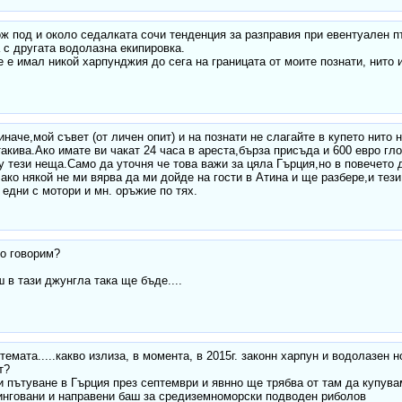
ж под и около седалката сочи тенденция за разправия при евентуален п
 с другата водолазна екипировка.
 е имал никой харпунджия до сега на границата от моите познати, нито и
иначе,мой съвет (от личен опит) и на познати не слагайте в купето нито
такива.Ако имате ви чакат 24 часа в ареста,бърза присъда и 600 евро гл
у тези неща.Само да уточня че това важи за цяла Гърция,но в повечето 
ако някой не ми вярва да ми дойде на гости в Атина и ще разбере,и тези
 едни с мотори и мн. оръжие по тях.
о говорим?
 в тази джунгла така ще бъде....
темата.....какво излиза, в момента, в 2015г. законн харпун и водолазен 
т?
 пътуване в Гърция през септември и явнно ще трябва от там да купува
инговани и направени баш за средиземноморски подводен риболов