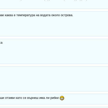
нае каква е температура на водата около острова.
са
ши отзиви като се върнеш има ли рибки