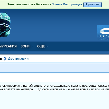
Този сайт използва бисквити -
Повече Информация
.
Приемам
МУРКАНИЯ
ЗОНИ
ОЩЕ
ов
Дестинации
м екипировката на най-видното място.....ножа с колана под седалката,а
на вратата на кемпера.....до сега никой не ми е казал копче - всеки ме п