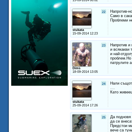
Напротив-но
22
Само в сака
Проблеми не
stukata
15-09-2014 12:23
Напротив и 
23
и всякакви 
и най-отдол
проблем.Но 
патрулите а
Dims
18-09-2014 13:05
Нали същот
24
....
Като живееш
stukata
25-09-2014 17:26
Да подновя 
25
да се внеса
Предстои ми
вече са тун