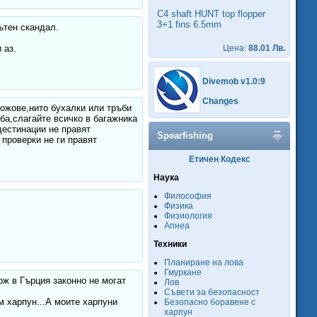
C4 shaft HUNT top flopper
3+1 fins 6.5mm
ътен скандал.
Цена:
88.01 Лв.
 аз.
Divemob v1.0:9
Changes
 ножове,нито бухалки или тръби
оба,слагайте всичко в багажника
дестинации не правят
Spearfishing
 проверки не ги правят
Етичен Кодекс
Наука
Философия
Физика
Физиология
Апнеа
Техники
Планиране на лова
Гмуркане
нож в Гърция законно не могат
Лов
Съвети за безопасност
м харпун...А моите харпуни
Безопасно боравене с
харпун