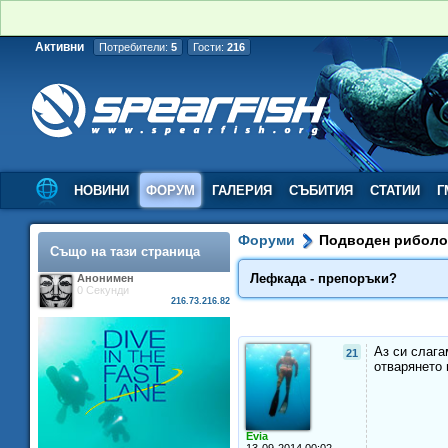
Активни
Потребители:
5
Гости:
216
НОВИНИ
ФОРУМ
ГАЛЕРИЯ
СЪБИТИЯ
СТАТИИ
Г
Форуми
Подводен рибол
Също на тази страница
Лефкада - препоръки?
Анонимен
0 Секунди
216.73.216.82
Аз си слага
21
отварянето 
Evia
13-09-2014 00:02