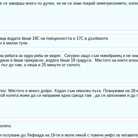
е се завираш много по дупки, че не се знае покрай земетресението, колк
ца водата беше 19С на повърхността и 17С в дълбокото.
 и малки туни.
за рибата аз едра риба не видях . Сигурно защо съм новобранец и не зн
дена и беше прекрасно ,водата беше 18 градуса . Местото на което влиз
 път до там, а пеша е 25 минути от селото.
nov: Мястото е много добро. Ходил съм няколко пъти. Плануваме на 28
ой колега може да си направим една среща там , да се запознаем и да 
олеги,
 пътуване до Лефкада на 19-ти и моля някой с повече инфо за читавите