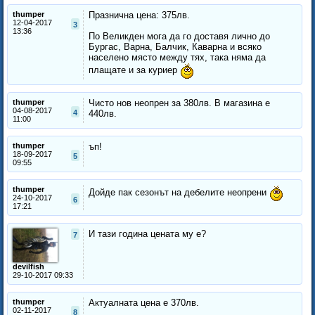
thumper
Празнична цена: 375лв.
12-04-2017
3
13:36
По Великден мога да го доставя лично до
Бургас, Варна, Балчик, Каварна и всяко
населено място между тях, така няма да
плащате и за куриер
thumper
Чисто нов неопрен за 380лв. В магазина е
04-08-2017
4
440лв.
11:00
thumper
ъп!
18-09-2017
5
09:55
thumper
Дойде пак сезонът на дебелите неопрени
24-10-2017
6
17:21
И тази година цената му е?
7
devilfish
29-10-2017 09:33
thumper
Актуалната цена е 370лв.
02-11-2017
8