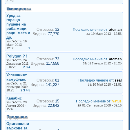
21:32
Екипировка
Уред за
горещо
пушене на
риба,миди,
Отговори:
32
Последно мнение от
:
atoman
раци, меса и
Видяна:
77,770
за
19 Март 2013 - 12:53
др.
за Събота, 16
Март 2013 -
12:08
2
Polygun ? ! !
Отговори:
73
Последно мнение от
:
atoman
за Събота, 24
Видяна:
117,558
за
01 Януари 2012 - 15:25
Декември 2011
- 16:23
2
3
4
Успешният
камуфлаж
Отговори:
81
Последно мнение от
:
seal
за Събота, 21
Видяна:
141,227
за
10 Май 2010 - 21:01
Ноември 2009 -
10:23
2
3
4
5
Канабис
Отговори:
15
Последно мнение от
:
vatus
за Събота, 29
Видяна:
22,842
за
01 Септември 2009 - 09:16
Август 2009 -
15:46
Продавам
Оригинални
върхове за