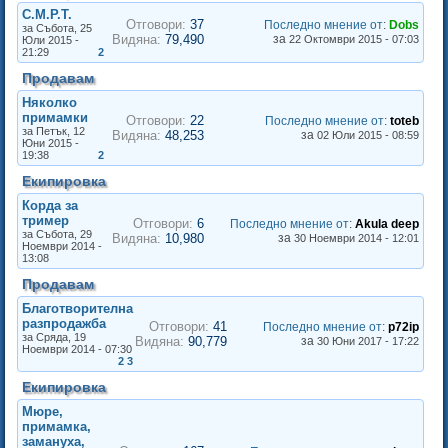
С.М.Р.Т.
Отговори:
37
Последно мнение от
:
Dobs
за Събота, 25
Видяна:
79,490
за
22 Октомври 2015 - 07:03
Юли 2015 -
21:29
2
Продавам
Няколко
примамки
Отговори:
22
Последно мнение от
:
toteb
за Петък, 12
Видяна:
48,253
за
02 Юли 2015 - 08:59
Юни 2015 -
19:38
2
Екипировка
Корда за
тример
Отговори:
6
Последно мнение от
:
Akula deep
за Събота, 29
Видяна:
10,980
за
30 Ноември 2014 - 12:01
Ноември 2014 -
13:08
Продавам
Благотворителна
разпродажба
Отговори:
41
Последно мнение от
:
p72ip
за Сряда, 19
Видяна:
90,779
за
30 Юни 2017 - 17:22
Ноември 2014 - 07:30
2
3
Екипировка
Мюре,
примамка,
замануха,