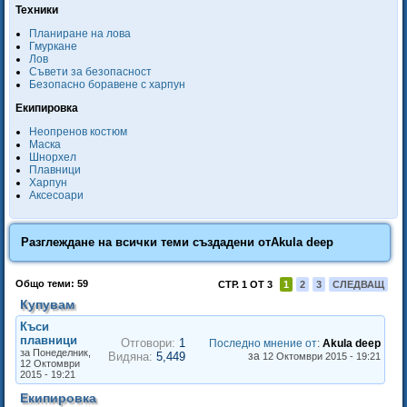
Техники
Планиране на лова
Гмуркане
Лов
Съвети за безопасност
Безопасно боравене с харпун
Екипировка
Неопренов костюм
Маска
Шнорхел
Плавници
Харпун
Аксесоари
Разглеждане на всички теми създадени от
Akula deep
Общо теми: 59
СТР. 1 ОТ 3
1
2
3
СЛЕДВАЩ
Купувам
Къси
плавници
Отговори:
1
Последно мнение от
:
Akula deep
за Понеделник,
Видяна:
5,449
за
12 Октомври 2015 - 19:21
12 Октомври
2015 - 19:21
Екипировка