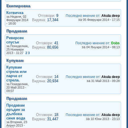
Екипировка
Котвичка
Отговори:
9
Последно мнение от
:
Akula deep
за Неделя, 02
Видяна:
17,344
за
05 Февруари 2014 - 17:15
Февруари 2014
- 18:00
Продавам
Реверсен
спусък
Отговори:
41
Последно мнение от
:
Dobs
за Понеделник,
Видяна:
80,656
за
04 Януари 2014 - 08:13
25 Ноември
2013 - 11:27
2
3
Купувам
Купувам
стрела или
парче от
Отговори:
14
Последно мнение от
:
Akula deep
стрела.
Видяна:
20,934
за
31 Май 2013 - 09:28
за Понеделник,
20 Май 2013 -
09:07
Продавам
Продавам
оръдие за
дълбока
Отговори:
18
Последно мнение от
:
Akula deep
синя вода
Видяна:
31,447
за
10 Юни 2013 - 23:13
за Вторник, 23
Април 2013 -