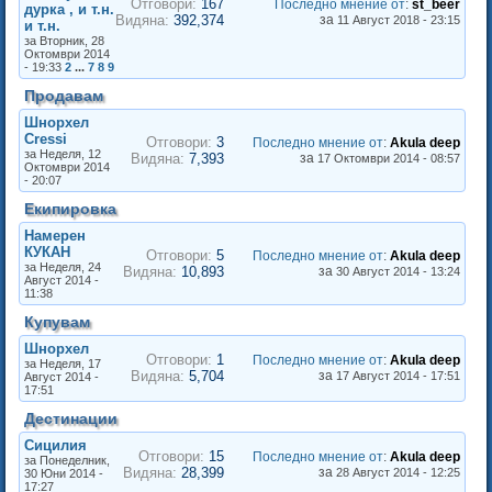
Отговори:
167
Последно мнение от
:
st_beer
дурка , и т.н.
Видяна:
392,374
за
11 Август 2018 - 23:15
и т.н.
за Вторник, 28
Октомври 2014
- 19:33
2
...
7
8
9
Продавам
Шнорхел
Cressi
Отговори:
3
Последно мнение от
:
Akula deep
за Неделя, 12
Видяна:
7,393
за
17 Октомври 2014 - 08:57
Октомври 2014
- 20:07
Екипировка
Намерен
КУКАН
Отговори:
5
Последно мнение от
:
Akula deep
за Неделя, 24
Видяна:
10,893
за
30 Август 2014 - 13:24
Август 2014 -
11:38
Купувам
Шнорхел
Отговори:
1
Последно мнение от
:
Akula deep
за Неделя, 17
Видяна:
5,704
за
17 Август 2014 - 17:51
Август 2014 -
17:51
Дестинации
Сицилия
Отговори:
15
Последно мнение от
:
Akula deep
за Понеделник,
Видяна:
28,399
за
28 Август 2014 - 12:25
30 Юни 2014 -
17:27