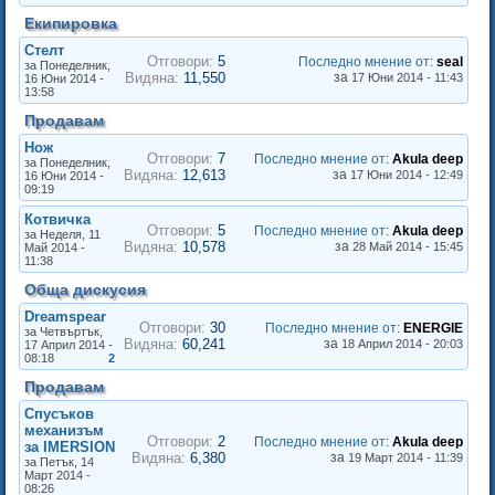
Екипировка
Стелт
Отговори:
5
Последно мнение от
:
seal
за Понеделник,
Видяна:
11,550
за
17 Юни 2014 - 11:43
16 Юни 2014 -
13:58
Продавам
Нож
Отговори:
7
Последно мнение от
:
Akula deep
за Понеделник,
Видяна:
12,613
за
17 Юни 2014 - 12:49
16 Юни 2014 -
09:19
Котвичка
Отговори:
5
Последно мнение от
:
Akula deep
за Неделя, 11
Видяна:
10,578
за
28 Май 2014 - 15:45
Май 2014 -
11:38
Обща дискусия
Dreamspear
Отговори:
30
Последно мнение от
:
ENERGIE
за Четвъртък,
Видяна:
60,241
за
18 Април 2014 - 20:03
17 Април 2014 -
08:18
2
Продавам
Спусъков
механизъм
Отговори:
2
Последно мнение от
:
Akula deep
за IMERSION
Видяна:
6,380
за
19 Март 2014 - 11:39
за Петък, 14
Март 2014 -
08:26