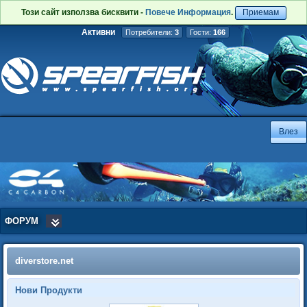
Този сайт използва бисквити -
Повече Информация
.
Приемам
Активни
Потребители:
3
Гости:
166
ФОРУМ
diverstore.net
Нови Продукти