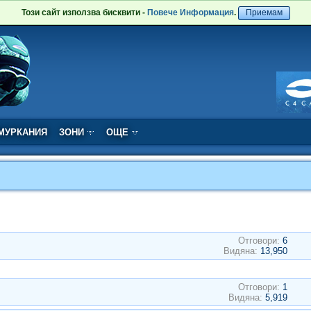
Този сайт използва бисквити -
Повече Информация
.
Приемам
МУРКАНИЯ
ЗОНИ
ОЩЕ
Отговори:
6
Видяна:
13,950
Отговори:
1
Видяна:
5,919