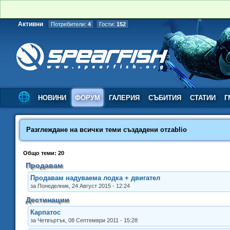
Активни
Потребители:
4
Гости:
152
НОВИНИ
ФОРУМ
ГАЛЕРИЯ
СЪБИТИЯ
СТАТИИ
Г
Разглеждане на всички теми създадени от
zablio
Общо теми: 20
Продавам
Продавам надуваема лодка + двигател
за Понеделник, 24 Август 2015 - 12:24
Дестинации
Карпатос
за Четвъртък, 08 Септември 2011 - 15:28