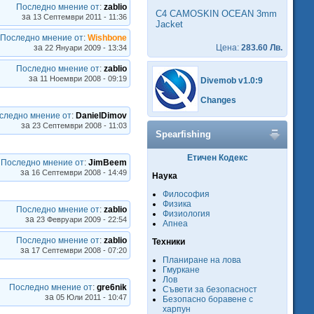
Последно мнение от
:
zablio
C4 CAMOSKIN OCEAN 3mm
за
13 Септември 2011 - 11:36
Jacket
Последно мнение от
:
Wishbone
за
Цена:
283.60 Лв.
22 Януари 2009 - 13:34
Последно мнение от
:
zablio
за
11 Ноември 2008 - 09:19
Divemob v1.0:9
Changes
следно мнение от
:
DanielDimov
за
23 Септември 2008 - 11:03
Spearfishing
Етичен Кодекс
Последно мнение от
:
JimBeem
за
16 Септември 2008 - 14:49
Наука
Философия
Физика
Последно мнение от
:
zablio
Физиология
за
23 Февруари 2009 - 22:54
Апнеа
Последно мнение от
:
zablio
Техники
за
17 Септември 2008 - 07:20
Планиране на лова
Гмуркане
Лов
Последно мнение от
:
gre6nik
Съвети за безопасност
за
05 Юли 2011 - 10:47
Безопасно боравене с
харпун