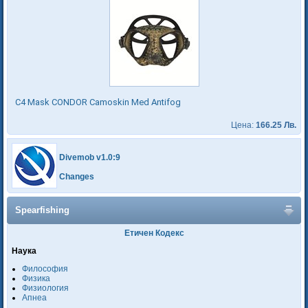
C4 Mask CONDOR Camoskin Med Antifog
Цена:
166.25 Лв.
Divemob v1.0:9
Changes
Spearfishing
Етичен Кодекс
Наука
Философия
Физика
Физиология
Апнеа