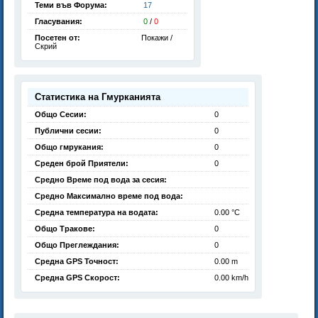
Теми във Форума:
17
Гласувания:
0
/
0
Посетен от:
Покажи /
Скрий
Статистика на Гмурканията
Общо Сесии:
0
Публични сесии:
0
Общо гмрукания:
0
Среден брой Приятели:
0
Средно Време под вода за сесия:
Средно Максимално време под вода:
Средна температура на водата:
0.00 °C
Общо Тракове:
0
Общо Преглеждания:
0
Средна GPS Точност:
0.00 m
Средна GPS Скорост:
0.00 km/h