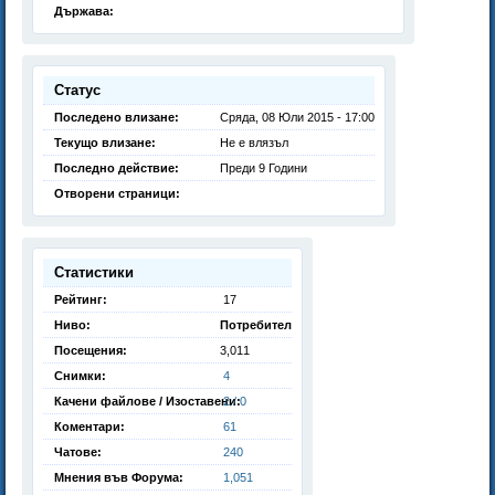
Държава:
Статус
Последено влизане:
Сряда, 08 Юли 2015 - 17:00
Текущо влизане:
Не е влязъл
Последно действие:
Преди 9 Години
Отворени страници:
Статистики
Рейтинг:
17
Ниво:
Потребител
Посещения:
3,011
Снимки:
4
Качени файлове / Изоставени:
2 / 0
Коментари:
61
Чатове:
240
Мнения във Форума:
1,051