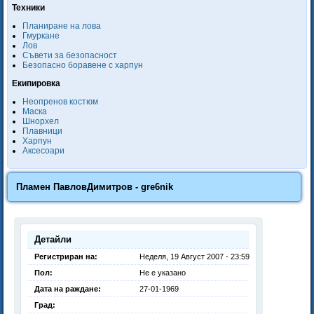
Техники
Планиране на лова
Гмуркане
Лов
Съвети за безопасност
Безопасно боравене с харпун
Екипировка
Неопренов костюм
Маска
Шнорхел
Плавници
Харпун
Аксесоари
Пламен ПавловДимитров - gre6nik
Детайли
Регистриран на:
Неделя, 19 Август 2007 - 23:59
Пол:
Не е указано
Дата на раждане:
27-01-1969
Град: