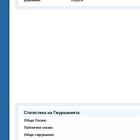
Държава:
Bulgaria
Статистика на Гмурканията
Общо Сесии:
Публични сесии:
Общо гмрукания: