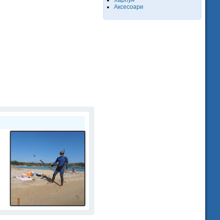
Харпун
Аксесоари