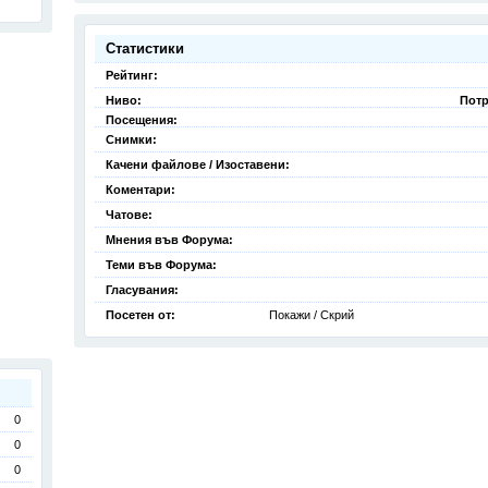
Статистики
Рейтинг:
Ниво:
Потр
Посещения:
Снимки:
Качени файлове / Изоставени:
Коментари:
Чатове:
Мнения във Форума:
Теми във Форума:
Гласувания:
Посетен от:
Покажи / Скрий
0
0
0