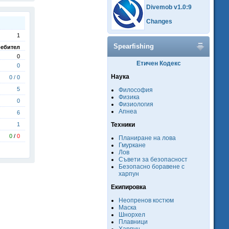
Divemob v1.0:9
Changes
1
Spearfishing
ебител
0
Етичен Кодекс
0
Наука
0 / 0
5
Философия
Физика
0
Физиология
Апнеа
6
1
Техники
0
/
0
Планиране на лова
Гмуркане
Лов
Съвети за безопасност
Безопасно боравене с
харпун
Екипировка
Неопренов костюм
Маска
Шнорхел
Плавници