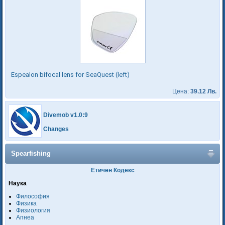
Espealon bifocal lens for SeaQuest (left)
Цена:
39.12 Лв.
Divemob v1.0:9
Changes
Spearfishing
Етичен Кодекс
Наука
Философия
Физика
Физиология
Апнеа