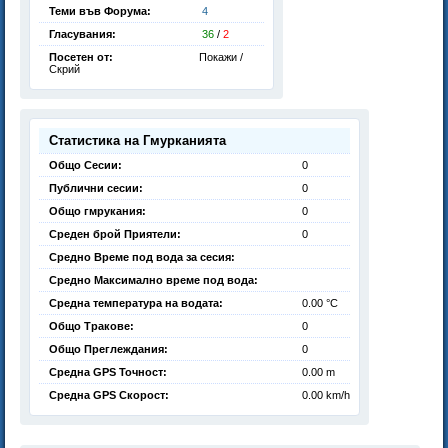
Теми във Форума:
4
Гласувания:
36
/
2
Посетен от:
Покажи /
Скрий
Статистика на Гмурканията
Общо Сесии:
0
Публични сесии:
0
Общо гмрукания:
0
Среден брой Приятели:
0
Средно Време под вода за сесия:
Средно Максимално време под вода:
Средна температура на водата:
0.00 °C
Общо Тракове:
0
Общо Преглеждания:
0
Средна GPS Точност:
0.00 m
Средна GPS Скорост:
0.00 km/h