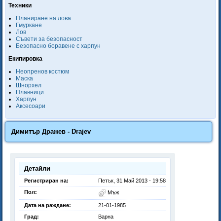
Техники
Планиране на лова
Гмуркане
Лов
Съвети за безопасност
Безопасно боравене с харпун
Екипировка
Неопренов костюм
Маска
Шнорхел
Плавници
Харпун
Аксесоари
Димитър Дражев - Drajev
Детайли
Регистриран на:
Петък, 31 Май 2013 - 19:58
Пол:
Мъж
Дата на раждане:
21-01-1985
Град:
Варна