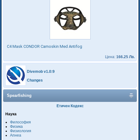
C4 Mask CONDOR Camoskin Med Antifog
Цена:
166.25 Лв.
Divemob v1.0:9
Changes
Spearfishing
Етичен Кодекс
Наука
Философия
Физика
Физиология
Апнеа