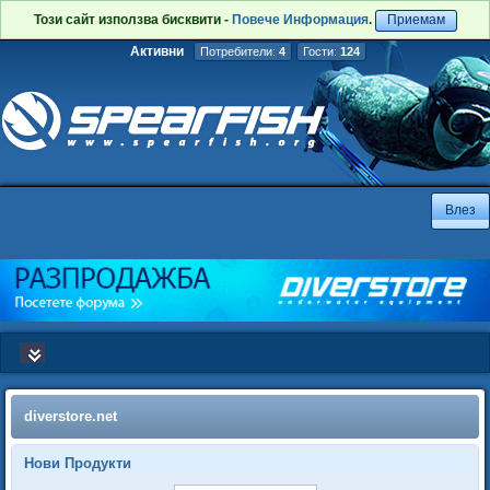
Този сайт използва бисквити -
Повече Информация
.
Приемам
Активни
Потребители:
4
Гости:
124
diverstore.net
Нови Продукти