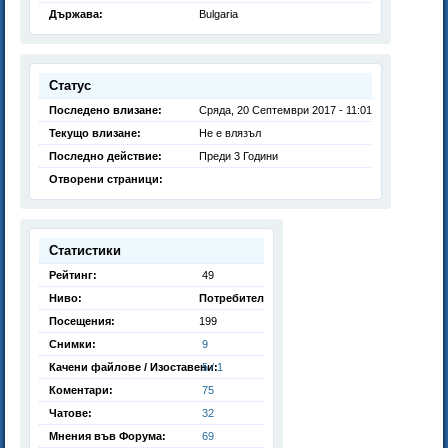
Държава:
Bulgaria
Статус
Последено влизане:
Сряда, 20 Септември 2017 - 11:01
Текущо влизане:
Не е влязъл
Последно действие:
Преди 3 Години
Отворени страници:
Статистики
Рейтинг:
49
Ниво:
Потребител
Посещения:
199
Снимки:
9
Качени файлове / Изоставени:
5 / 1
Коментари:
75
Чатове:
32
Мнения във Форума:
69