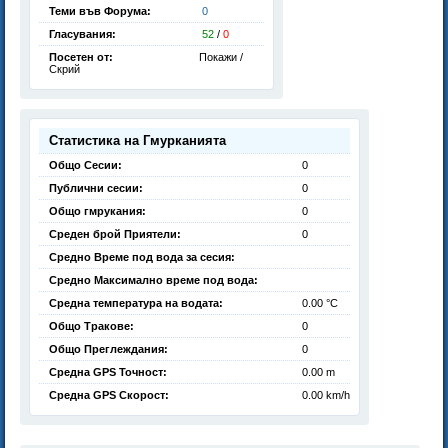
Теми във Форума:
0
Гласувания:
52
/
0
Посетен от:
Покажи /
Скрий
Статистика на Гмурканията
Общо Сесии:
0
Публични сесии:
0
Общо гмрукания:
0
Среден брой Приятели:
0
Средно Време под вода за сесия:
Средно Максимално време под вода:
Средна температура на водата:
0.00 °C
Общо Тракове:
0
Общо Преглеждания:
0
Средна GPS Точност:
0.00 m
Средна GPS Скорост:
0.00 km/h