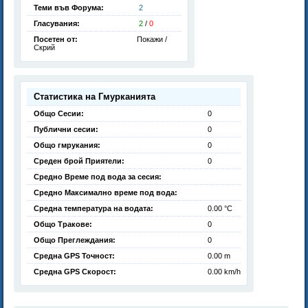
Теми във Форума:
2
Гласувания:
2
/
0
Посетен от:
Покажи /
Скрий
Статистика на Гмурканията
Общо Сесии:
0
Публични сесии:
0
Общо гмрукания:
0
Среден брой Приятели:
0
Средно Време под вода за сесия:
Средно Максимално време под вода:
Средна температура на водата:
0.00 °C
Общо Тракове:
0
Общо Преглеждания:
0
Средна GPS Точност:
0.00 m
Средна GPS Скорост:
0.00 km/h