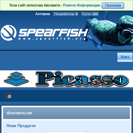
Този сайт използва бисквити -
Повече Информация
.
Приемам
Активни
Потребители:
6
Гости:
153
diverstore.net
Нови Продукти