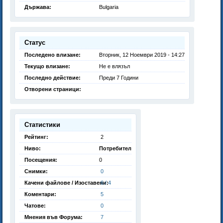
Държава:
Bulgaria
Статус
Последено влизане:
Вторник, 12 Ноември 2019 - 14:27
Текущо влизане:
Не е влязъл
Последно действие:
Преди 7 Години
Отворени страници:
Статистики
Рейтинг:
2
Ниво:
Потребител
Посещения:
0
Снимки:
0
Качени файлове / Изоставени:
6 / 4
Коментари:
5
Чатове:
0
Мнения във Форума:
7