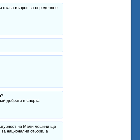
м става въпрос за определяне
а?
най-добрите в спорта.
 сигурност на Мали лошини ще
 за национални отбори, а