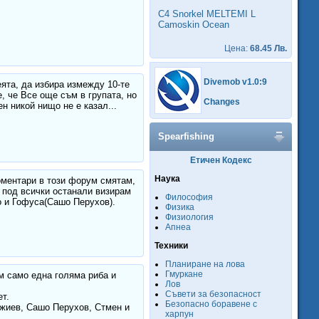
C4 Snorkel MELTEMI L
Camoskin Ocean
Цена:
68.45 Лв.
Divemob v1.0:9
ята, да избира измежду 10-те
, че Все още съм в групата, но
Changes
н никой нищо не е казал...
Spearfishing
Етичен Кодекс
Наука
оментари в този форум смятам,
 под всички останали визирам
Философия
ео и Гофуса(Сашо Перухов).
Физика
Физиология
Апнеа
Техники
Планиране на лова
Гмуркане
м само една голяма риба и
Лов
Съвети за безопасност
т.
Безопасно боравене с
джиев, Сашо Перухов, Стмен и
харпун