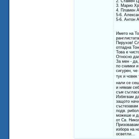
2. Стамен Ца
3. Марио Хри
4. Пламен А
5-6. Алекса
5-6. Антон 
Името на То
ранглистата
Перухов! Сл
отпадна Тон
Това е чист
Относно дал
За мен - да
по снимки и
сигурен, че
тук и човек
нали се сещ
и нямам себ
съм съгласе
Избягвам да
защото начи
състезавам 
подв. рибол
можеше и да
от Св. Нико
Призовавам 
избора на н
осветли...