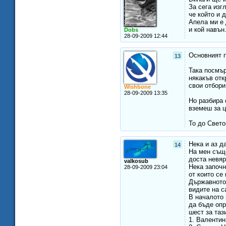
За сега изг
че който и 
Апела ми е 
и кой навън.
Dobs
28-09-2009 12:44
Основният п
13
Така посмър
някакъв отк
свои отбори
Wishbone
28-09-2009 13:35
Но разбира 
вземеш за ц
То до Свето
Нека и аз д
14
На мен също
доста невяр
valkosub
Нека започн
28-09-2009 23:04
от които се
Държавното 
видите на 
В началото 
да бъде опр
шест за таз
1. Валентин