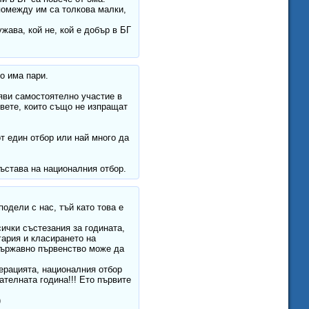
 помежду им са толкова малки,
жава, кой не, кой е добър в БГ
о има пари.
аяви самостоятелно участие в
овете, които също не изпращат
от един отбор или най много да
състава на националния отбор.
одели с нас, тъй като това е
ички състезания за годината,
гария и класирането на
Държавно първенство може да
ерацията, националния отбор
ателната година!!! Ето първите
)