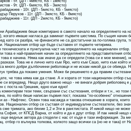
рков - 5т. (ДП - 4място, КБ - 1място)
стов - 9т. (ДП - 6място, КБ - 3място)
рабаджиев - 10т. (ДП - 5място, КБ - 5място)
ндър Перухов - 11т. (ДП - 3място, КБ - 8място)
Арабаджиев - 11т. (ДП - 2място, КБ - 9място)
ни Арабаджиев беше кометирано в самото начало на определянето на на
), когато имаше нагласа да заминат първите шестима. По същия начин 
ед като се разбра, че финансите не са достатъчни за по-голяма група, т
и. Националния отбор ще бъде съставен от първите четирима.
о техническата и пунктуална част на определянето на национален отбор.
и това е най-правилния начин за определянето на представителния отбо
, това е начина. Няма как иначе да се определи (това си е мое мнение), 
 разкази. Това не е лично нито към Яро, нито към Сашо, нито към който 
 са много добри дълбочинни риболовци и не искам никой да се обижда. 
 тук трябва да покаже умения. Може би решението е да правим състезан
ате, че това няма как да стане. А и хората от този национален отбор съ
е си впредвид. Нещо друго важно нещо - не винаги добрия риболовец е
н с поста на Грешник, едно към едно!
 коментирам тези теми, свързани със състезания, отбори и т.н., но този
на, по който беше написан първия пост, показва "по-особенно" отношение
и аз - Нафтекс. Освен това насажда и такова отношение в хората, които
ов. Национален отбор се съставя от индивидуални състезатели, без знач
 сме тримата, ако бяхме 1,2 и 3ти в ранглистата. И никой нищо не мож
ла София, от КПСД Варна, от който и да е друг отбор. И пак никой нищо 
още веднъж автора да сподели с нас от къде е тази информация. За мен
ац. отбор го вълнува толкова, колкото защо всички са (но не е така) от 