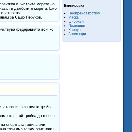
рактика в бистрите морета но
Екипировка
оказал в дълбоките морета, Емо
 състезател.
Неопренов костюм
лявам за Сашо Перухов.
Маска
Шнорхел
Плавници
телствува федерацията всичко
Харпун
Аксесоари
състезания а за целта трябва
амента - той трябва да е ясен,
 на спортната година или
 Ама този има голям опит навън