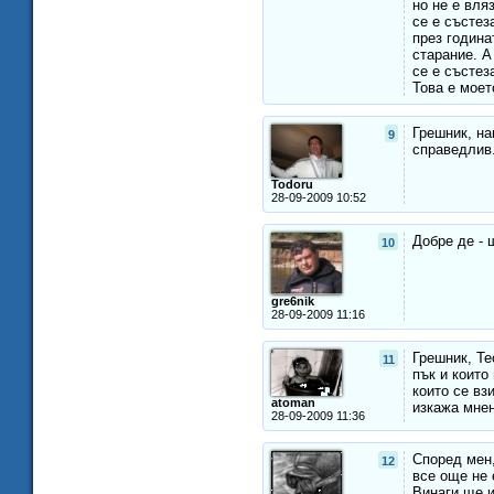
но не е вля
се е състез
през година
старание. А
се е състез
Това е моет
Грешник, на
9
справедлив
Todoru
28-09-2009 10:52
Добре де - 
10
gre6nik
28-09-2009 11:16
Грешник, Те
11
пък и които
които се вз
atoman
изкажа мнен
28-09-2009 11:36
Според мен,
12
все още не 
Винаги ще и