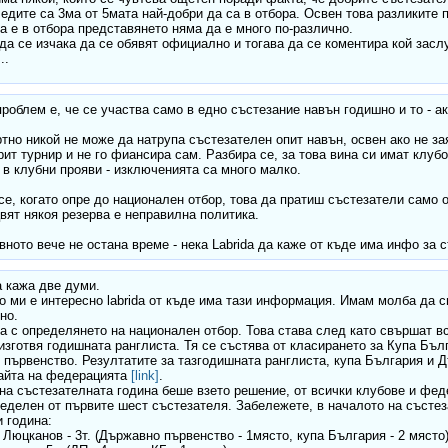
ледите са 3ма от 5мата най-добри да са в отбора. Освен това разликите
да е в отбора представянето няма да е много по-различно.
да се изчака да се обявят официално и тогава да се коментира кой заслу
..
роблем е, че се участва само в едно състезание навън годишно и то - ак
тно никой не може да натрупа състезателен опит навън, освен ако не з
рит турнир и не го фиансира сам. Разбира се, за това вина си имат клуб
 в клубни прояви - изключенията са много малко.
се, когато опре до национален отбор, това да пратиш състезатели само 
вят някоя резерва е неправилна политика.
вното вече не остана време - нека Labrida да каже от къде има инфо за 
а кажа две думи.
 ми е интересно labrida от къде има тази информация. Имам молба да сп
но.
а с определянето на национален отбор. Това става след като свършат вс
 изготвя годишната ранглиста. Тя се състява от класирането за Купа Бъл
първенство. Резултатите за тазгодишната ранглиста, купа България и 
сайта на федерацията
[link]
.
на състезателната година беше взето решение, от всички клубове и фед
еделен от първите шест състезателя. Забележете, в началото на състез
и година:
 Люцканов - 3т. (Държавно първенство - 1място, купа България - 2 място