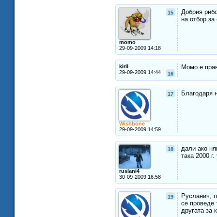
Добрия рибо
15
на отбор за
momo
29-09-2009 14:18
kiril
Момо е пра
29-09-2009 14:44
16
Благодаря 
17
Wishbone
29-09-2009 14:59
дали ако н
18
така 2000 г
ruslani4
30-09-2009 16:58
Русланич, п
19
се проведе 
другата за 