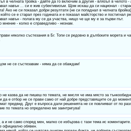
зъл в челната тройка - дайте да го включим а другия - влязъл в челото -
авал навън ... си е жив субективизъм. Щом искаш да си национал - стар
та! Ако не си показал добри резултати (не си попаднал в челната бройка)
 който се е старал през годината и е показал майсторство и постигнал ре
авал навън - полага му се да участва, нищо че ще му е за първи път.
о мнение - колко е справедливо - незнам.
прави няколко състезания в Бг. Топи се редовно в дълбоките морета и ча
.
щом не се състезавам - няма да се обаждам!
о не казва да не пишеш по темата, не мисля че има място за тънкообидн
 и да е отбор не се прави само от най добре представящите се до момен
имат предвид. Друг е въпроса дали решенията не се повлияват от по раз
ие по темата но определено ме заинтригува!
 а и не само според мен, малко се избързва с тази тема ис коментарите
е официално обявен.
ма някой, който се чувтсва ощетен поради факта, че добрите състезател