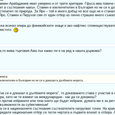
вмен Арабаджиев имат умерено и от трите критерии. Гфуса има повече п
ит в състезания навън. Стамен е изключителен в България но не се е д
стезател по природа. За Яро – той е много добър но все още не е станал
Яро, Стамен и Перухов сме от един отбор аз лично страшно много съжа
ука всичко опира до финикийските знаци и ако нафтекс спомоществува
 мястото
а,то жива търговия.Ама пък какво ли е на ред в нашта държава?
аписа:
лючителен в България но не се е доказал в дълбоките морета,
"не се е доказал в дълбоките морета", то доказването става с участие в 
ора, като не те взимат на международни - как да се докажеш?
против избраните или тези които ще бъдат избрани, думата ми е за регл
 възможности за субективизъм!
а си в националните състезания състезателите натрупват точки. На края
пределя националния отбор се тегли чертата и първите влизат в отбора.