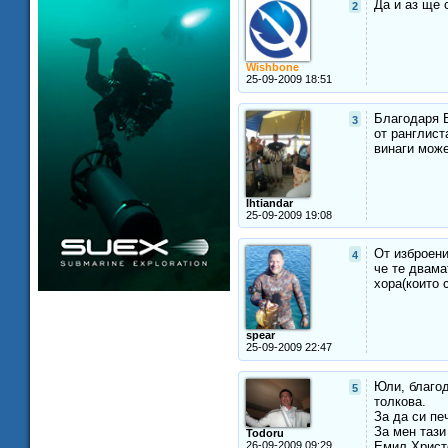
Да и аз ще 
2
Wishbone
25-09-2009 18:51
Благодаря В
3
от ранглист
винаги може
Ihtiandar
25-09-2009 19:08
От изброени
4
че те двама
хора(които 
spear
25-09-2009 22:47
Юли, благод
5
толкова.
За да си пе
За мен тази
Todoru
26-09-2009 09:29
Емил Христ