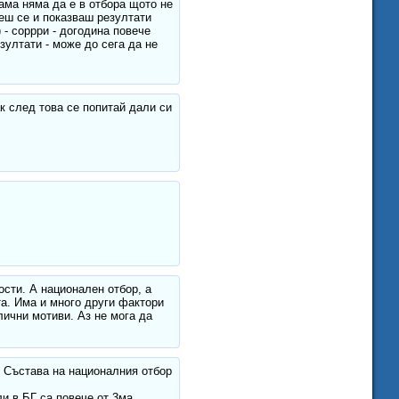
 ама няма да е в отбора щото не
аеш се и показваш резултати
 - соррри - догодина повече
зултати - може до сега да не
к след това се попитай дали си
ости. А национален отбор, а
та. Има и много други фактори
лични мотиви. Аз не мога да
. Състава на националния отбор
и в БГ са повече от 3ма.