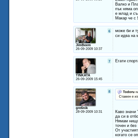
Валко и Пла
пък няма оп
е млад и съ
Макар че с 
може би и т
6
си идва на
JimBeem
26-09-2009 10:37
Егати спорт
7
TINKATA
26-09-2009 15:45
8
Todoru
н
Стамен е изк
gre6nik
Каво значи 
28-09-2009 10:31
да си в отб
Нямам нищо 
точен и без
От участият
когато се о