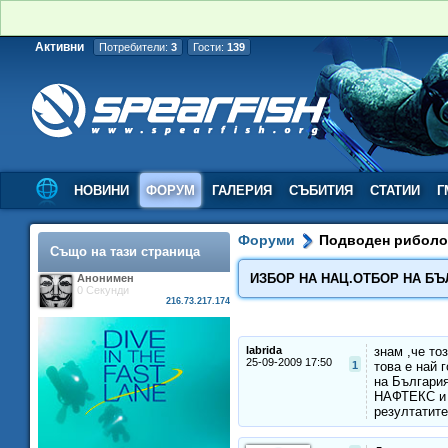
Активни
Потребители:
3
Гости:
139
НОВИНИ
ФОРУМ
ГАЛЕРИЯ
СЪБИТИЯ
СТАТИИ
Г
Форуми
Подводен рибол
Също на тази страница
ИЗБОР НА НАЦ.ОТБОР НА Б
Анонимен
0 Секунди
216.73.217.174
labrida
знам ,че то
25-09-2009 17:50
1
това е най 
на Българи
НАФТЕКС и о
резултатите