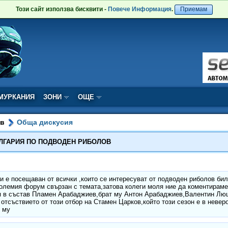
Този сайт използва бисквити -
Повече Информация
.
Приемам
МУРКАНИЯ
ЗОНИ
ОЩЕ
ов
Обща дискусия
ЪЛГАРИЯ ПО ПОДВОДЕН РИБОЛОВ
зи е посещаван от всички ,които се интересуват от подводен риболов бил
големия форум свързан с темата,затова колеги моля ние да коментираме
я в състав Пламен Арабаджиев,брат му Антон Арабаджиев,Валентин Люц
тсъствието от този отбор на Стамен Царков,който този сезон е в неверо
 му