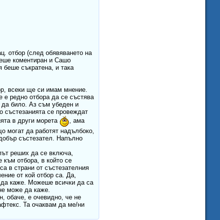
ц. отбор (след обявяването на
беше коментиран и Сашо
я беше съкратена, и така
р, всеки ще си имам мнение.
не е редно отбора да се състява
и да било. Аз съм убеден и
Но състезанията се провеждат
ията в други морета
, ама
що могат да работят надълбоко,
 добър състезател. Напълно
 път реших да се включа,
 към отбора, в който се
 са в страни от състезателния
ение от кой отбор са. Да,
е да каже. Можеше всички да са
не може да каже.
, обаче, е очевидно, че не
Нафтекс. Та очаквам да ме/ни