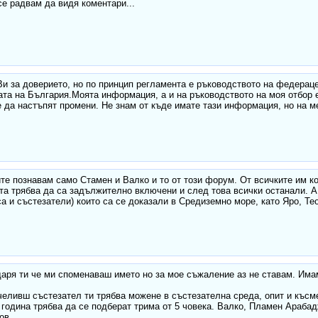
се радвам да видя коментари...
и за доверието, но по принцип регламента е ръководството на федераце
ата на България.Моята информация, а и на ръководството на моя отбор е
 да настъпят промени. Не знам от къде имате тази информация, но на ме
те познавам само Стамен и Валко и то от този форум. От всичките им к
та трябва да са задължително включени и след това всички останали. А
са и състезатели) които са се доказали в Средиземно море, като Яро, Т
аря ти че ми споменаваш името но за мое съжаление аз не ставам. Има
челивш състезател ти трябва можене в състезателна среда, опит и късме
 година трябва да се подберат трима от 5 човека. Валко, Пламен Араба
ов