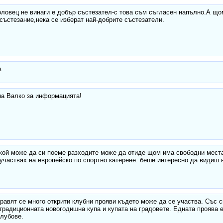
ловец не винаги е добър състезател-с това съм съгласен напълно.А що
 състезание,нека се изберат най-добрите състезатели.
в
на Валко за информацията!
якой може да си поеме разходите може да отиде щом има свободни мест
. участвах на европейско по спортно катерене. беше интересно да видиш 
равят се много открити клубни прояви където може да се участва. Със
традиционната новогодишна купа и купата на градовете. Едната проява е
клубове.