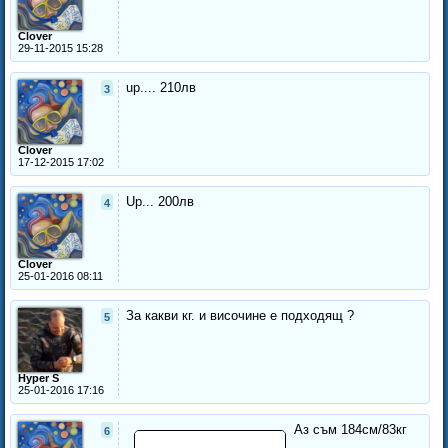
Clover
29-11-2015 15:28
up.... 210лв
3
Clover
17-12-2015 17:02
Up... 200лв
4
Clover
25-01-2016 08:11
За какви кг. и височине е подходящ ?
5
Hyper S
25-01-2016 17:16
Аз съм 184см/83кг
6