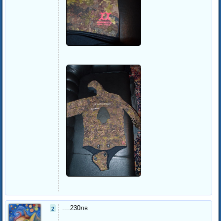
....230лв
2