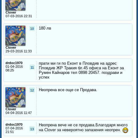
Clover
07-03-2016 22:31
180 лв
10
Clover
29-03-2016 11:33
drdoc1970
прати ми ги по Еконт в Пловдив на адрес
01-04-2016
11
Пловдив ЖР Тракия бл.45 офиса на Еконт за
08:25
Румен Кайнаров тел 0898 20457. поздрави и
успех
Неопрена все още се Продава.
12
Clover
04-04-2016 11:47
drdoc1970
Неопрена вече не се продава.Благодаря много
07-04-2016
13
на Clover за невероятно запазения неопрен.
21:51