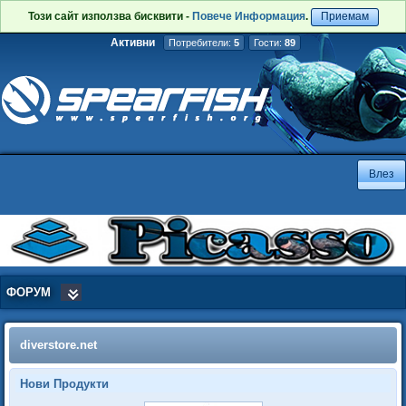
Този сайт използва бисквити -
Повече Информация
.
Приемам
Активни
Потребители:
5
Гости:
89
ФОРУМ
diverstore.net
Нови Продукти