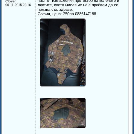
част от измисления протектор на коленете и
Clover
лактите, което мисля че не е проблем да се
06-11-2015 22:16
ползва със здраве.
София, цена: 250лв 0886147188