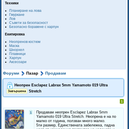
Техники
Планиране на лова
Гмуркане
Лов
Съвети за безопасност
Безопасно боравене с харпун
Екипировка
Неопренов костюм
Маска
Шнорхел
Плавници
Харпун
Аксесоари
Форуми
Пазар
Продавам
Неопрен Esclapez Labrax 5mm Yamamoto 019 Ultra
Stretch
Завършена
1
Продавам неопрен Esclapez Labrax 5mm
1
Yamamoto 019 Ultra Stretch. Неопрена е на по
малко от година, ползван много малко.
5ти размер, Единствената забелeжка, падна