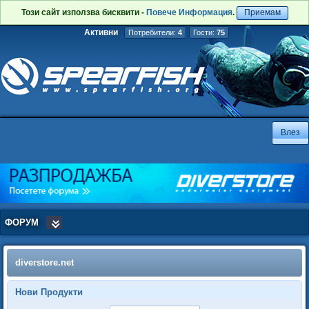
Този сайт използва бисквити -
Повече Информация
.
Приемам
Активни
Потребители:
4
Гости:
75
ФОРУМ
diverstore.net
Нови Продукти