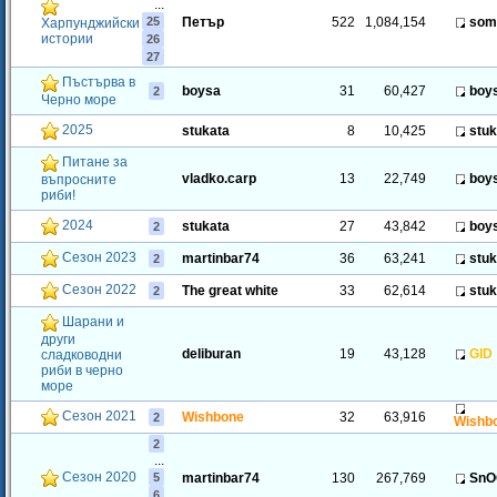
...
25
Петър
522
1,084,154
som
Харпунджийски
истории
26
27
Пъстърва в
boysa
31
60,427
boy
2
Черно море
2025
stukata
8
10,425
stuk
Питане за
vladko.carp
13
22,749
boy
въпросните
риби!
2024
stukata
27
43,842
boy
2
Сезон 2023
martinbar74
36
63,241
stuk
2
Сезон 2022
The great white
33
62,614
stuk
2
Шарани и
други
deliburan
19
43,128
GID
сладководни
риби в черно
море
Сезон 2021
Wishbone
32
63,916
2
Wishb
2
...
Сезон 2020
5
martinbar74
130
267,769
SnO
6