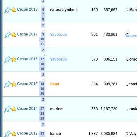
2
...
Сезон 2018
6
naturalsynthetic
160
357,667
Man
7
8
2
...
Сезон 2017
9
Yavorsub
201
433,861
Yavor
10
11
2
...
Сезон 2016
17
Yavorsub
370
806,151
orso
18
19
2
...
Сезон 2015
18
Sand
394
909,761
tote
19
20
2
...
Сезон 2014
27
marinm
563
1,187,720
rusl
28
29
2
...
Сезон 2012
93
kaneo
1,887
3,085,924
Val