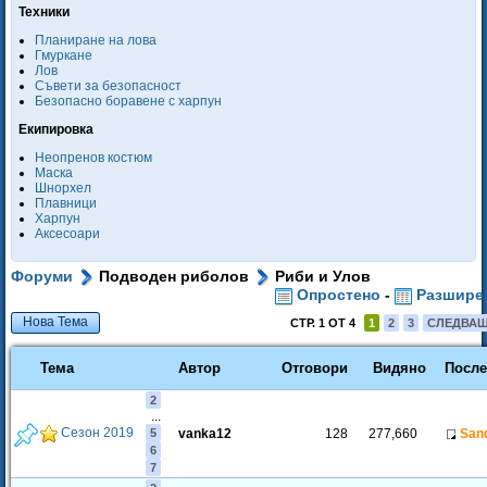
Техники
Планиране на лова
Гмуркане
Лов
Съвети за безопасност
Безопасно боравене с харпун
Екипировка
Неопренов костюм
Маска
Шнорхел
Плавници
Харпун
Аксесоари
Форуми
Подводен риболов
Риби и Улов
Опростено
-
Разшире
Нова Тема
СТР. 1 ОТ 4
1
2
3
СЛЕДВА
Тема
Автор
Отговори
Видяно
После
2
...
Сезон 2019
5
vanka12
128
277,660
San
6
7