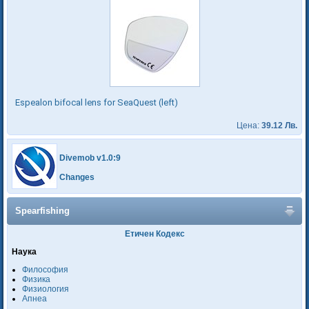
Espealon bifocal lens for SeaQuest (left)
Цена:
39.12 Лв.
Divemob v1.0:9
Changes
Spearfishing
Етичен Кодекс
Наука
Философия
Физика
Физиология
Апнеа