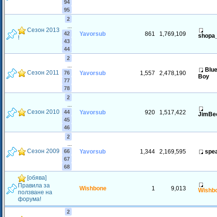
94
95
2
...
Сезон 2013
42
Yavorsub
861
1,769,109
shopa
!
43
44
2
...
Blu
Сезон 2011
76
Yavorsub
1,557
2,478,190
Boy
77
78
2
...
Сезон 2010
44
Yavorsub
920
1,517,422
JimB
45
46
2
...
Сезон 2009
66
Yavorsub
1,344
2,169,595
spe
67
68
[обява]
Правила за
Wishbone
1
9,013
Wishb
ползване на
форума!
2