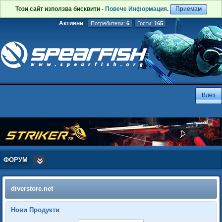
Този сайт използва бисквити -
Повече Информация
.
Приемам
Активни
Потребители:
6
Гости:
165
ФОРУМ
diverstore.net
Нови Продукти