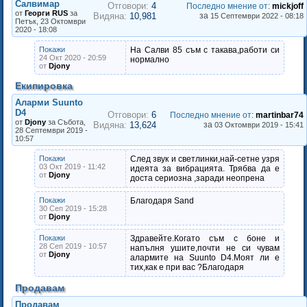
Салвимар
Отговори:
4
Последно мнение от
:
mickjoff
от
Георги RUS
за
Видяна:
10,981
за
15 Септември 2022 - 08:18
Петък, 23 Октомври
2020 - 18:08
Покажи
На Салви 85 съм с такава,работи си
24 Окт 2020 - 20:59
нормално
от
Djony
Екипировка
Аларми Suunto
D4
Отговори:
6
Последно мнение от
:
martinbar74
от
Djony
за Събота,
Видяна:
13,624
за
03 Октомври 2019 - 15:41
28 Септември 2019 -
10:57
Покажи
След звук и светлинки,най-сетне узря
03 Окт 2019 - 11:42
идеята за вибрацията. Трябва да е
от
Djony
доста сериозна ,заради неопрена
Покажи
Благодаря Sand
30 Сеп 2019 - 15:28
от
Djony
Покажи
Здравейте.Когато съм с боне и
28 Сеп 2019 - 10:57
напълня ушите,почти не си чувам
от
Djony
алармите на Suunto D4.Моят ли е
тих,как е при вас ?Благодаря
Продавам
Продавам