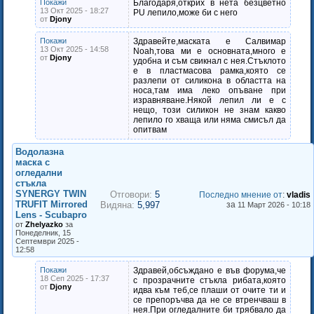
Покажи
Благодаря,открих в нета безцветно
13 Окт 2025 - 18:27
PU лепило,може би с него
от
Djony
Покажи
Здравейте,маската е Салвимар
13 Окт 2025 - 14:58
Noah,това ми е основната,много е
от
Djony
удобна и съм свикнал с нея.Стъклото
е в пластмасова рамка,която се
разлепи от силикона в областта на
носа,там има леко опъване при
изравняване.Някой лепил ли е с
нещо, този силикон не знам какво
лепило го хваща или няма смисъл да
опитвам
Водолазна
маска с
огледални
стъкла
SYNERGY TWIN
Отговори:
5
Последно мнение от
:
vladis
TRUFIT Mirrored
Видяна:
5,997
за
11 Март 2026 - 10:18
Lens - Scubapro
от
Zhelyazko
за
Понеделник, 15
Септември 2025 -
12:58
Покажи
Здравей,обсъждано е във форума,че
18 Сеп 2025 - 17:37
с прозрачните стъкла рибата,която
от
Djony
идва към теб,се плаши от очите ти и
се препоръчва да не се втренчваш в
нея.При огледалните би трябвало да