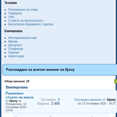
Техники
Планиране на лова
Гмуркане
Лов
Съвети за безопасност
Безопасно боравене с харпун
Екипировка
Неопренов костюм
Маска
Шнорхел
Плавници
Харпун
Аксесоари
Разглеждане на всички мнения на
Djony
Общо мнения: 18
1
Екипировка
Разлепено
стъкло на маска
Отговори:
3
Последно мнение от
:
Djony
от
Djony
за
Видяна:
3,489
за
13 Октомври 2025 - 18:27
Понеделник, 13
Октомври 2025 -
14:58