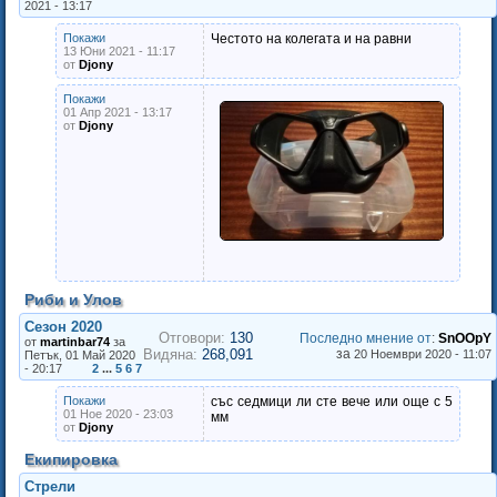
2021 - 13:17
Покажи
Честото на колегата и на равни
13 Юни 2021 - 11:17
от
Djony
Покажи
01 Апр 2021 - 13:17
от
Djony
Риби и Улов
Сезон 2020
Отговори:
130
Последно мнение от
:
SnOOpY
от
martinbar74
за
Видяна:
268,091
за
20 Ноември 2020 - 11:07
Петък, 01 Май 2020
- 20:17
2
...
5
6
7
Покажи
със седмици ли сте вече или още с 5
01 Ное 2020 - 23:03
мм
от
Djony
Екипировка
Стрели