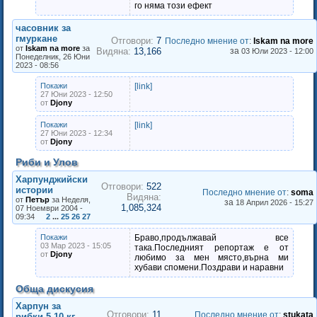
го няма този ефект
часовник за
гмуркане
Отговори:
7
Последно мнение от
:
Iskam na more
от
Iskam na more
за
Видяна:
13,166
за
03 Юли 2023 - 12:00
Понеделник, 26 Юни
2023 - 08:56
Покажи
[link]
27 Юни 2023 - 12:50
от
Djony
Покажи
[link]
27 Юни 2023 - 12:34
от
Djony
Риби и Улов
Харпунджийски
Отговори:
522
истории
Последно мнение от
:
soma
Видяна:
от
Петър
за Неделя,
за
18 Април 2026 - 15:27
1,085,324
07 Ноември 2004 -
09:34
2
...
25
26
27
Покажи
Браво,продължавай все
03 Мар 2023 - 15:05
така.Последният репортаж е от
от
Djony
любимо за мен място,върна ми
хубави спомени.Поздрави и наравни
Обща дискусия
Харпун за
Отговори:
11
Последно мнение от
:
stukata
рибки 5-10 кг