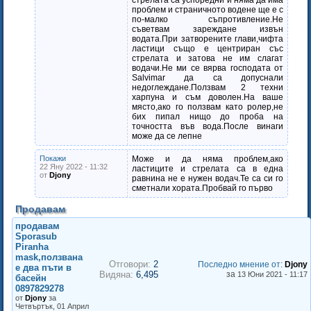
стрелата са успоредни и няма да има
проблем и страничното водене ще е с
по-малко съпротивление.Не
съветвам зареждане извън
водата.При затворените глави,чифта
ластици също е центриран със
стрелата и затова не им слагат
водачи.Не ми се вярва господата от
Salvimar да са допуснали
недоглеждане.Ползвам 2 техни
харпуна и съм доволен.На ваше
място,ако го ползвам като ролер,не
бих пипал нищо до проба на
точността във вода.После винаги
може да се лепне
Покажи
Може и да няма проблем,ако
22 Яну 2022 - 11:32
ластиците и стрелата са в една
от
Djony
равнина не е нужен водач.Те са си го
сметнали хората.Пробвай го първо
Продавам
продавам
Sporasub
Piranha
mask,ползвана
Отговори:
2
Последно мнение от
:
Djony
е два пъти в
Видяна:
6,495
за
13 Юни 2021 - 11:17
басейн
0897829278
от
Djony
за
Четвъртък, 01 Април