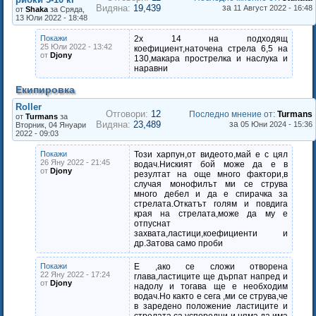
Видяна:
19,439
за
11 Август 2022 - 16:48
от
Shaka
за Сряда,
13 Юли 2022 - 18:48
Покажи
2х 14 на подходящ
25 Юли 2022 - 13:42
коефициент,наточена стрела 6,5 на
от
Djony
130,макара прострелка и наслука и
наравни
Екипировка
Roller
Отговори:
12
Последно мнение от
:
Turmans
от
Turmans
за
Видяна:
23,489
за
05 Юни 2024 - 15:36
Вторник, 04 Януари
2022 - 09:03
Покажи
Този харпун,от видеото,май е с цял
26 Яну 2022 - 21:45
водач.Ниският бой може да е в
от
Djony
резултат на още много фактори,в
случая монофилът ми се струва
много дебел и да е спирачка за
стрелата.Откатът голям и повдига
края на стрелата,може да му е
отпуснат
захвата,ластици,коефициенти и
др.Затова само проби
Покажи
Е ,ако се сложи отворена
22 Яну 2022 - 17:24
глава,ластиците ще дърпат напред и
от
Djony
надолу и тогава ще е необходим
водач.Но както е сега ,ми се струва,че
в заредено положение ластиците и