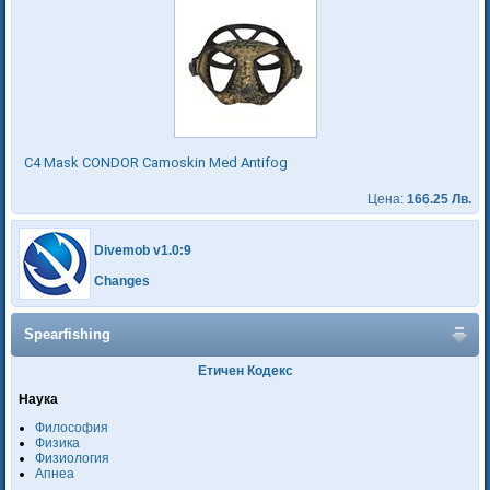
C4 Mask CONDOR Camoskin Med Antifog
Цена:
166.25 Лв.
Divemob v1.0:9
Changes
Spearfishing
Етичен Кодекс
Наука
Философия
Физика
Физиология
Апнеа