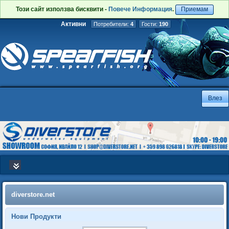
Този сайт използва бисквити -
Повече Информация
.
Приемам
Активни
Потребители:
4
Гости:
190
diverstore.net
Нови Продукти