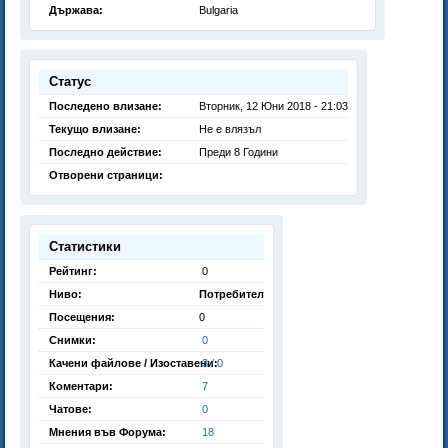
Държава:
Bulgaria
Статус
Последено влизане:
Вторник, 12 Юни 2018 - 21:03
Текущо влизане:
Не е влязъл
Последно действие:
Преди 8 Години
Отворени страници:
Статистики
Рейтинг:
0
Ниво:
Потребител
Посещения:
0
Снимки:
0
Качени файлове / Изоставени:
3 / 0
Коментари:
7
Чатове:
0
Мнения във Форума:
18