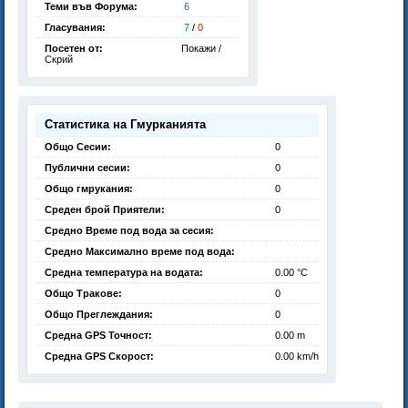
Теми във Форума:
6
Гласувания:
7
/
0
Посетен от:
Покажи /
Скрий
Статистика на Гмурканията
Общо Сесии:
0
Публични сесии:
0
Общо гмрукания:
0
Среден брой Приятели:
0
Средно Време под вода за сесия:
Средно Максимално време под вода:
Средна температура на водата:
0.00 °C
Общо Тракове:
0
Общо Преглеждания:
0
Средна GPS Точност:
0.00 m
Средна GPS Скорост:
0.00 km/h