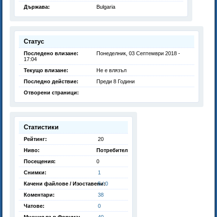
Държава:
Bulgaria
Статус
Последено влизане:
Понеделник, 03 Септември 2018 -
17:04
Текущо влизане:
Не е влязъл
Последно действие:
Преди 8 Години
Отворени страници:
Статистики
Рейтинг:
20
Ниво:
Потребител
Посещения:
0
Снимки:
1
Качени файлове / Изоставени:
5 / 0
Коментари:
38
Чатове:
0