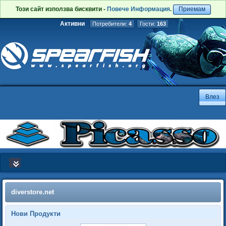
Този сайт използва бисквити -
Повече Информация
.
Приемам
Активни
Потребители:
4
Гости:
163
diverstore.net
Нови Продукти