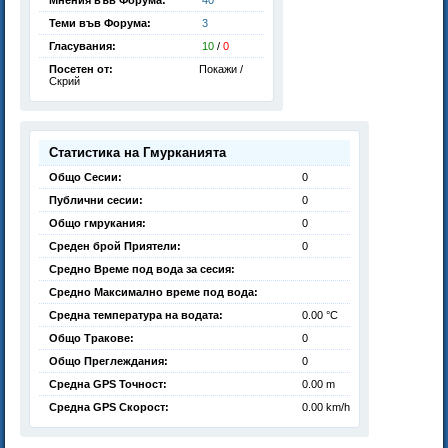
Мнения във Форума:
40
Теми във Форума:
3
Гласувания:
10
/
0
Посетен от:
Покажи /
Скрий
Статистика на Гмурканията
Общо Сесии:
0
Публични сесии:
0
Общо гмрукания:
0
Среден брой Приятели:
0
Средно Време под вода за сесия:
Средно Максимално време под вода:
Средна температура на водата:
0.00 °C
Общо Тракове:
0
Общо Преглеждания:
0
Средна GPS Точност:
0.00 m
Средна GPS Скорост:
0.00 km/h